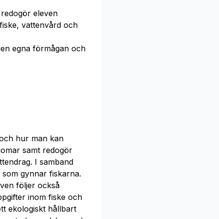
m redogör eleven
fiske, vattenvård och
en egna förmågan och
v och hur man kan
kdomar samt redogör
attendrag. I samband
r som gynnar fiskarna.
ven följer också
pgifter inom fiske och
t ekologiskt hållbart