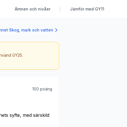
|
Ämnen och nivåer
Jämför med GY11
ämnet Skog, mark och vatten
 använd GY25.
100 poäng
ets syfte, med särskild