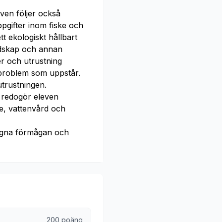
ven följer också
pgifter inom fiske och
t ekologiskt hållbart
redskap och annan
er och utrustning
problem som uppstår.
trustningen.
m redogör eleven
e, vattenvård och
gna förmågan och
200 poäng