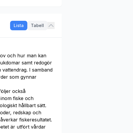
Lista
Tabell
ehov och hur man kan
sjukdomar samt redogör
ch vattendrag. I samband
ärder som gynnar
öljer också
 inom fiske och
logiskt hållbart sätt.
etoder, redskap och
åverkar fiskeresultatet.
tet är utfört vårdar