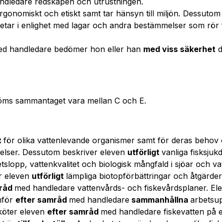
ndledare redskapen och utrustningen.
rgonomiskt och etiskt samt tar hänsyn till miljön. Dessuto
etar i enlighet med lagar och andra bestämmelser som rör 
ed handledare bedömer hon eller han
med viss säkerhet
d
öms sammantaget vara mellan C och E.
t
för olika vattenlevande organismer samt för deras beho
gelser. Dessutom beskriver eleven
utförligt
vanliga fisksju
etslopp, vattenkvalitet och biologisk mångfald i sjöar och v
er eleven
utförligt
lämpliga biotopförbättringar och åtgärde
mråd
med handledare vattenvårds- och fiskevårdsplaner. Ele
mför
efter samråd
med handledare
sammanhållna
arbetsup
köter eleven
efter samråd
med handledare fiskevatten på et