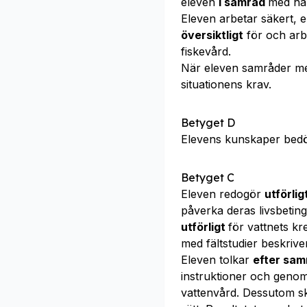
eleven
i samråd
med ha
Eleven arbetar säkert, e
översiktligt
för och arb
fiskevård.
När eleven samråder m
situationens krav.
Betyget D
Elevens kunskaper bed
Betyget C
Eleven redogör
utförlig
påverka deras livsbetin
utförligt
för vattnets kr
med fältstudier beskriv
Eleven tolkar
efter sa
instruktioner och geno
vattenvård. Dessutom s