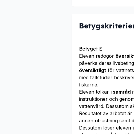
Betygskriterie
Betyget E
Eleven redogör
översik
påverka deras livsbetin
översiktligt
för vattnets
med fältstudier beskriv
fiskarna.
Eleven tolkar
i samråd
instruktioner och geno
vattenvård. Dessutom s
Resultatet av arbetet är
annan utrustning samt 
Dessutom löser eleven