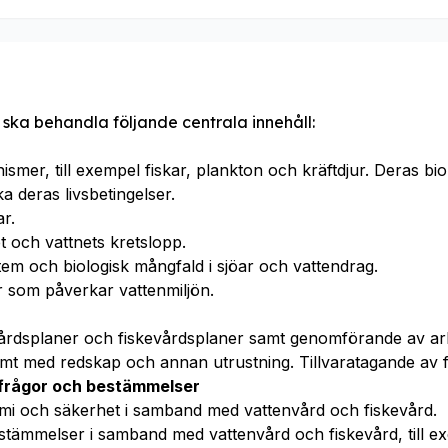
 ska behandla följande centrala innehåll:
ismer, till exempel fiskar, plankton och kräftdjur. Deras b
 deras livsbetingelser.
r.
et och vattnets kretslopp.
em och biologisk mångfald i sjöar och vattendrag.
 som påverkar vattenmiljön.
årdsplaner och fiskevårdsplaner samt genomförande av arb
mt med redskap och annan utrustning. Tillvaratagande av f
sfrågor och bestämmelser
mi och säkerhet i samband med vattenvård och fiskevård.
tämmelser i samband med vattenvård och fiskevård, till exe