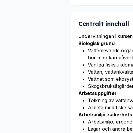
Centralt innehåll
Undervisningen i kursen
Biologisk grund
Vattenlevande organ
hur man kan påverka
Vanliga fisksjukdoma
Vatten, vattenkvalit
Vattnet som ekosyst
Skogsbruksåtgärder
Arbetsuppgifter
Tolkning av vattenv
Arbete med fiske sa
Arbetsmiljö, säkerhet
Arbetsmiljö, ergono
Lagar och andra bes