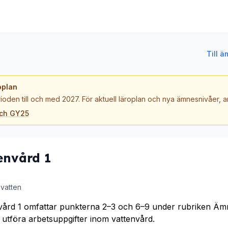
Till 
oplan
ioden till och med 2027. För aktuell läroplan och nya ämnesnivåer,
och GY25
envård 1
vatten
vård 1 omfattar punkterna 2–3 och 6–9 under rubriken Ämn
 utföra arbetsuppgifter inom vattenvård.