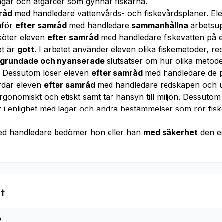
ingar och åtgärder som gynnar fiskarna.
mråd
med handledare vattenvårds- och fiskevårdsplaner. Ele
mför
efter samråd
med handledare
sammanhållna
arbetsup
köter eleven
efter samråd
med handledare fiskevatten på et
et är
gott
. I arbetet använder eleven olika fiskemetoder, 
lgrundade och nyanserade
slutsatser om hur olika metod
t. Dessutom löser eleven
efter samråd
med handledare de 
årdar eleven
efter samråd
med handledare redskapen och u
rgonomiskt och etiskt samt tar hänsyn till miljön. Dessuto
r i enlighet med lagar och andra bestämmelser som rör fisk
ed handledare bedömer hon eller han
med säkerhet
den e
t
2