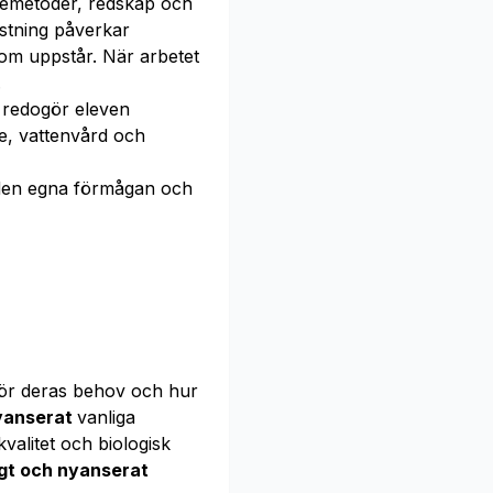
skemetoder, redskap och
ustning påverkar
om uppstår. När arbetet
.
m redogör eleven
e, vattenvård och
en egna förmågan och
för deras behov och hur
nyanserat
vanliga
kvalitet och biologisk
igt och nyanserat