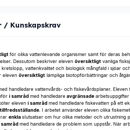
r / Kunskapskrav
tligt
för olika vattenlevande organismer samt för deras b
gelser. Dessutom beskriver eleven
översiktligt
vanliga fisk
 kretslopp, vattenkvalitet och biologisk mångfald i sjöar o
er eleven
översiktligt
lämpliga biotopförbättringar och åtg
med handledare vattenvårds- och fiskevårdsplaner. Eleven f
mför
i samråd
med handledare
avgränsade
arbetsuppgifter
köter eleven
i samråd
med handledare fiskevatten på ett eko
tillfredsställande
. I arbetet använder eleven olika fiskem
drar
enkla
slutsatser om hur olika metoder och utrustning p
i samråd
med handledare de problem som uppstår. När arbe