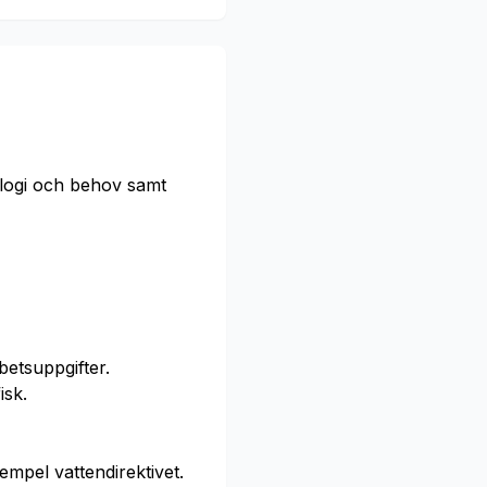
iologi och behov samt
etsuppgifter.
isk.
mpel vattendirektivet.