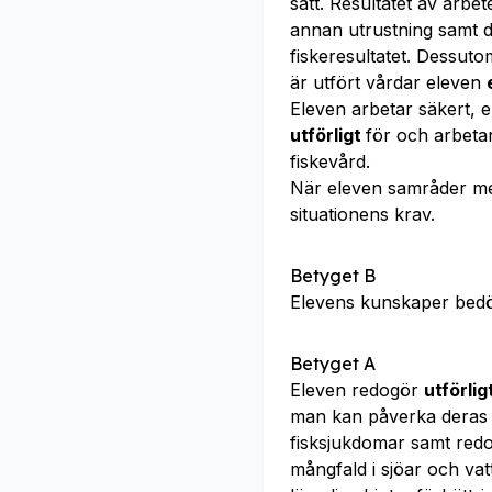
sätt. Resultatet av arbet
annan utrustning samt 
fiskeresultatet. Dessut
är utfört vårdar eleven
Eleven arbetar säkert, e
utförligt
för och arbeta
fiskevård.
När eleven samråder m
situationens krav.
Betyget B
Elevens kunskaper bed
Betyget A
Eleven redogör
utförli
man kan påverka deras l
fisksjukdomar samt red
mångfald i sjöar och va