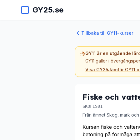
GY25.se
Tillbaka till GY11-kurser
GY11 är en utgående lär
GY11 gäller i övergångsper
Visa GY25
Jämför GY11 
Fiske och vatt
SKOFIS01
Från ämnet Skog, mark och 
Kursen fiske och vatten
betoning på förmåga att