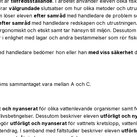
et är
tillfredsställande
. I arbetet använder eleven olika fi
drar
välgrundade
slutsatser om hur olika metoder och utr
om löser eleven
efter samråd
med handledare de problem s
efter samråd
med handledare redskapen och utrustningen
rgonomiskt och etiskt samt tar hänsyn till miljön. Dessuto
r i enlighet med lagar och andra bestämmelser som rör fisk
ed handledare bedömer hon eller han
med viss säkerhet
d
öms sammantaget vara mellan A och C.
gt och nyanserat
för olika vattenlevande organismer samt 
ivsbetingelser. Dessutom beskriver eleven
utförligt och 
ogör
utförligt och nyanserat
för vattnets kretslopp, vatten
ttendrag. I samband med fältstudier beskriver eleven
utförl