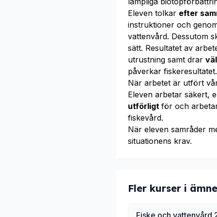
lämpliga biotopförbättr
Eleven tolkar
efter sa
instruktioner och geno
vattenvård. Dessutom s
sätt. Resultatet av arbet
utrustning samt drar
vä
påverkar fiskeresultate
När arbetet är utfört v
Eleven arbetar säkert, e
utförligt
för och arbeta
fiskevård.
När eleven samråder m
situationens krav.
Fler kurser i ämne
Fiske och vattenvård 