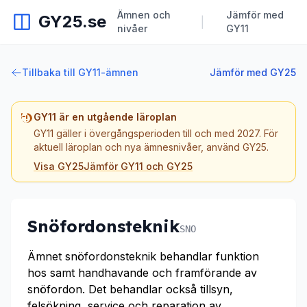
Ämnen och
Jämför med
GY25.se
|
nivåer
GY11
Tillbaka till GY11-ämnen
Jämför med GY25
GY11 är en utgående läroplan
GY11 gäller i övergångsperioden till och med 2027. För
aktuell läroplan och nya ämnesnivåer, använd GY25.
Visa GY25
Jämför GY11 och GY25
Snöfordonsteknik
SNO
Ämnet snöfordonsteknik behandlar funktion
hos samt handhavande och framförande av
snöfordon. Det behandlar också tillsyn,
felsökning, service och reparation av