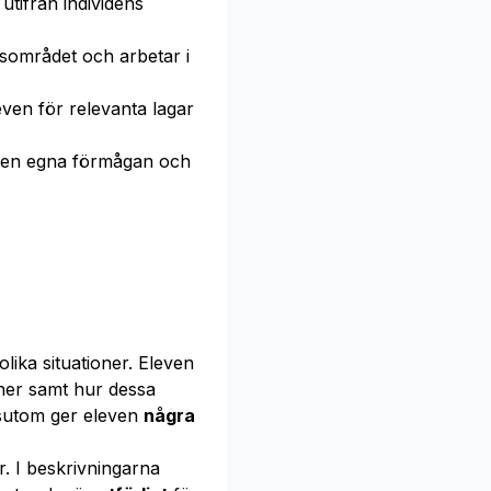
utifrån individens
tsområdet och arbetar i
ven för relevanta lagar
en egna förmågan och
lika situationer. Eleven
oner samt hur dessa
ssutom ger eleven
några
r. I beskrivningarna