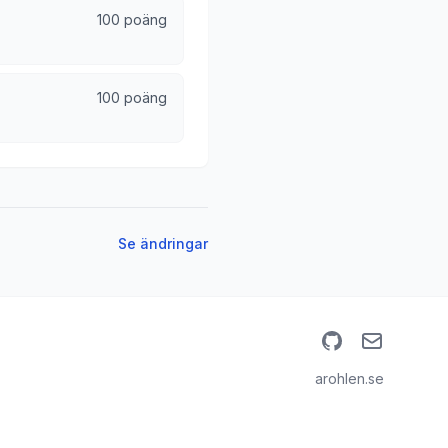
100 poäng
100 poäng
Se ändringar
GitHub
Email
arohlen.se