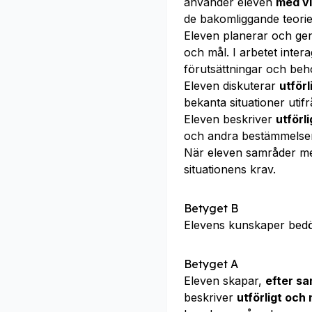
använder eleven
med v
de bakomliggande teorie
Eleven planerar och g
och mål. I arbetet int
förutsättningar och beh
Eleven diskuterar
utförl
bekanta situationer utif
Eleven beskriver
utförl
och andra bestämmelser
När eleven samråder m
situationens krav.
Betyget B
Elevens kunskaper bed
Betyget A
Eleven skapar,
efter s
beskriver
utförligt och