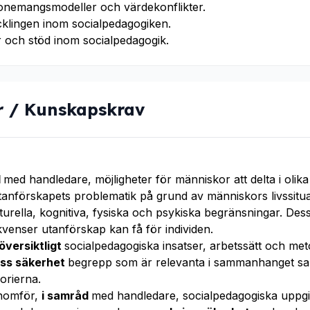
sonemangsmodeller och värdekonflikter.
cklingen inom socialpedagogiken.
er och stöd inom socialpedagogik.
r / Kunskapskrav
d
med handledare, möjligheter för människor att delta i olika
tanförskapets problematik på grund av människors livssitu
lturella, kognitiva, fysiska och psykiska begränsningar. De
venser utanförskap kan få för individen.
översiktligt
socialpedagogiska insatser, arbetssätt och met
iss säkerhet
begrepp som är relevanta i sammanhanget s
orierna.
enomför,
i samråd
med handledare, socialpedagogiska uppgif