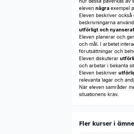
hur dessa påverkas av s
eleven
några
exempel p
Eleven beskriver också
beskrivningarna använd
utförligt och nyansera
Eleven planerar och g
och mål. I arbetet int
förutsättningar och beh
Eleven diskuterar
utför
och arbetar i bekanta si
Eleven beskriver
utförl
relevanta lagar och and
När eleven samråder m
situationens krav.
Fler kurser i ämne