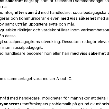
iss säkerhet
begrepp som är relevanta i sammanhanget s
rna.
enomför,
efter samråd
med handledare, socialpedagogiska up
eragerar och kommunicerar eleven
med viss säkerhet
med an
ov samt utifrån uppgiftens syfte och mål.
igt
etiska riktlinjer och värdekonflikter inom verksamhetso
rån dessa.
igt
socialpedagogikens utveckling. Dessutom redogör eleven
 inom socialpedagogik.
ed handledare bedömer hon eller han
med viss säkerhet
d
öms sammantaget vara mellan A och C.
amråd
med handledare, möjligheter för människor att delta i o
 nyanserat
utanförskapets problematik på grund av människ