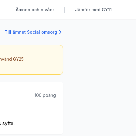
|
Ämnen och nivåer
Jämför med GY11
Till ämnet Social omsorg
 använd GY25.
100 poäng
syfte.