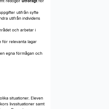
amt redogör
utförligt
för
pgifter utifrån syfte
dra utifrån individens
mrådet och arbetar i
 för relevanta lagar
en egna förmågan och
lika situationer. Eleven
ors livssituationer samt