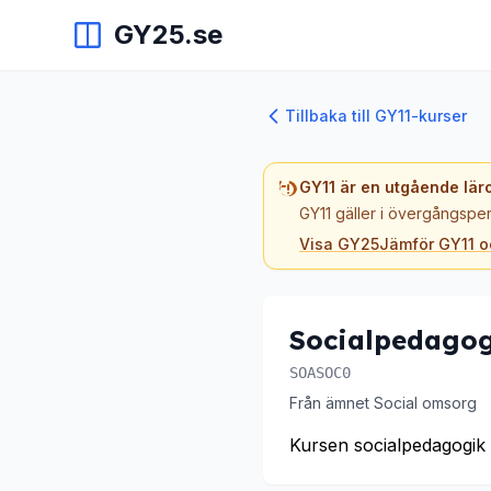
GY25.se
Tillbaka till GY11-kurser
GY11 är en utgående lär
GY11 gäller i övergångsper
Visa GY25
Jämför GY11 
Socialpedago
SOASOC0
Från ämnet Social omsorg
Kursen socialpedagogik 