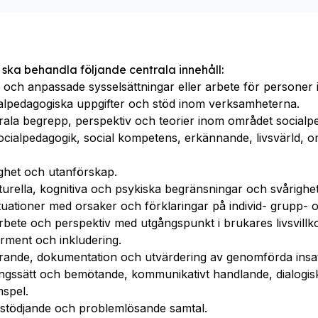
 ska behandla följande centrala innehåll:
och anpassade sysselsättningar eller arbete för personer 
alpedagogiska uppgifter och stöd inom verksamheterna.
ala begrepp, perspektiv och teorier inom området socialp
socialpedagogik, social kompetens, erkännande, livsvärld,
ghet och utanförskap.
lturella, kognitiva och psykiska begränsningar och svårighet
ituationer med orsaker och förklaringar på individ- grupp- 
bete och perspektiv med utgångspunkt i brukares livsvillkor
rment och inkludering.
rande, dokumentation och utvärdering av genomförda insat
ningssätt och bemötande, kommunikativt handlande, dialogisk
spel.
 stödjande och problemlösande samtal.