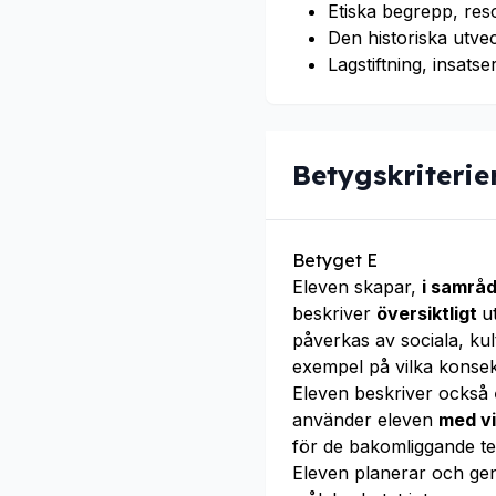
Etiska begrepp, re
Den historiska utve
Lagstiftning, insats
Betygskriterie
Betyget E
Eleven skapar,
i samrå
beskriver
översiktligt
u
påverkas av sociala, ku
exempel på vilka konsek
Eleven beskriver också
använder eleven
med v
för de bakomliggande te
Eleven planerar och g