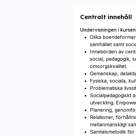
Centralt innehåll
Undervisningen i kursen
Olika boendeformer 
samhället samt soci
Innebörden av centr
social, pedagogik, 
omsorgskvalitet.
Gemenskap, delakti
Fysiska, sociala, ku
Problematiska livss
Socialpedagogiskt ar
utveckling. Empowe
Planering, genomfö
Relationer, förhåll
mellanmänskligt sam
Samtalsmetodik för