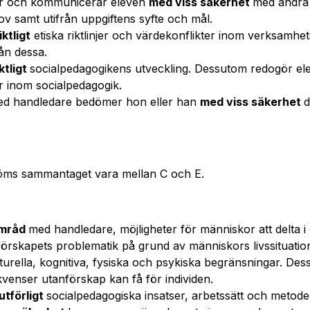
rar och kommunicerar eleven
med viss säkerhet
med andra 
ov samt utifrån uppgiftens syfte och mål.
ktligt
etiska riktlinjer och värdekonflikter inom verksamhe
rån dessa.
ktligt
socialpedagogikens utveckling. Dessutom redogör ele
 inom socialpedagogik.
ed handledare bedömer hon eller han
med viss säkerhet
d
öms sammantaget vara mellan C och E.
amråd
med handledare, möjligheter för människor att delta i o
förskapets problematik på grund av människors livssituati
lturella, kognitiva, fysiska och psykiska begränsningar. De
venser utanförskap kan få för individen.
utförligt
socialpedagogiska insatser, arbetssätt och metode