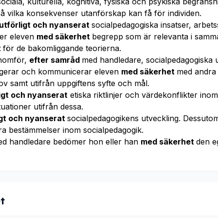
ociala, kulturella, kognitiva, fysiska och psykiska begräns
å vilka konsekvenser utanförskap kan få för individen.
utförligt och nyanserat
socialpedagogiska insatser, arbets
er eleven
med säkerhet
begrepp som är relevanta i samm
t
för de bakomliggande teorierna.
enomför,
efter samråd
med handledare, socialpedagogiska up
eragerar och kommunicerar eleven
med säkerhet
med andra u
ov samt utifrån uppgiftens syfte och mål.
ligt och nyanserat
etiska riktlinjer och värdekonflikter i
tuationer utifrån dessa.
igt och nyanserat
socialpedagogikens utveckling. Dessuto
ra bestämmelser inom socialpedagogik.
ed handledare bedömer hon eller han
med säkerhet
den e
t