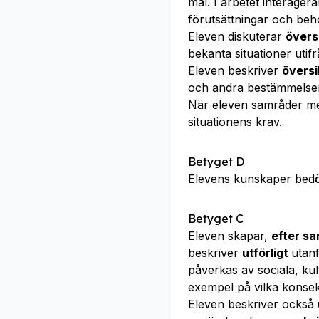
mål. I arbetet interage
förutsättningar och beh
Eleven diskuterar
översi
bekanta situationer utif
Eleven beskriver
översi
och andra bestämmelser
När eleven samråder m
situationens krav.
Betyget D
Elevens kunskaper bed
Betyget C
Eleven skapar,
efter s
beskriver
utförligt
utan
påverkas av sociala, ku
exempel på vilka konsek
Eleven beskriver också