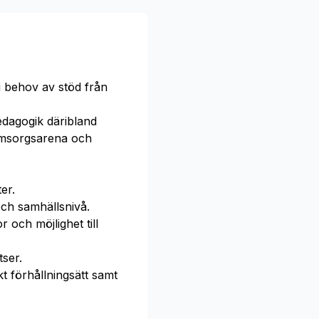
i behov av stöd från
edagogik däribland
 omsorgsarena och
er.
och samhällsnivå.
 och möjlighet till
ser.
t förhållningsätt samt