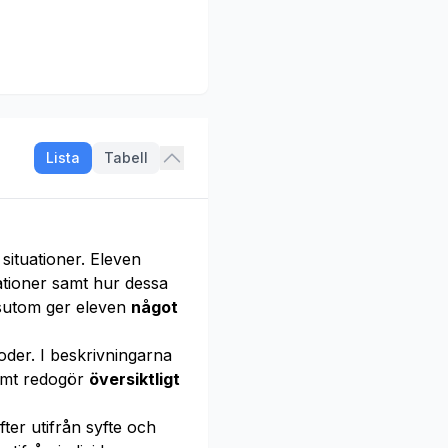
Lista
Tabell
 situationer. Eleven
ationer samt hur dessa
ssutom ger eleven
något
oder. I beskrivningarna
amt redogör
översiktligt
ter utifrån syfte och