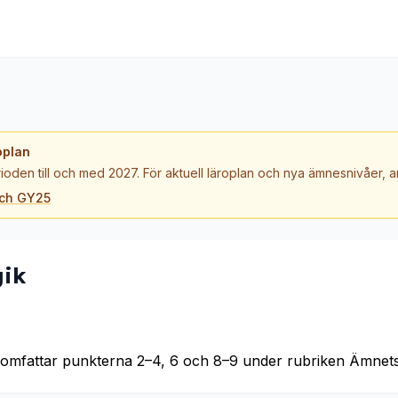
oplan
ioden till och med 2027. För aktuell läroplan och nya ämnesnivåer,
och GY25
gik
omfattar punkterna 2–4, 6 och 8–9 under rubriken Ämnets 