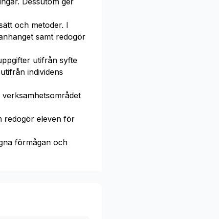
ningar. Dessutom ger
sätt och metoder. I
anhanget samt redogör
pgifter utifrån syfte
tifrån individens
nom verksamhetsområdet
m redogör eleven för
gna förmågan och