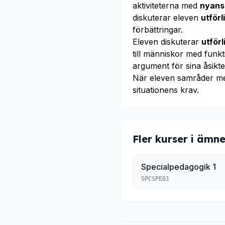
aktiviteterna med
nyans
diskuterar eleven
utför
förbättringar.
Eleven diskuterar
utför
till människor med funk
argument för sina åsikte
När eleven samråder m
situationens krav.
Fler kurser i ämne
Specialpedagogik 1
SPCSPE01