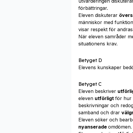
utvärderingen diskutera
förbättringar.
Eleven diskuterar
övers
människor med funktions
visar respekt för andras 
När eleven samråder m
situationens krav.
Betyget D
Elevens kunskaper bed
Betyget C
Eleven beskriver
utförli
eleven
utförligt
för hur
beskrivningar och redo
samband och drar
välg
Eleven söker och bear
nyanserade
omdömen.