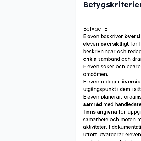
Betygskriterie
Betyget E
Eleven beskriver
översi
eleven
översiktligt
för 
beskrivningar och redo
enkla
samband och dra
Eleven söker och bear
omdömen.
Eleven redogör
översik
utgångspunkt i dem i sitt
Eleven planerar, organi
samråd
med handledare 
finns angivna
för uppgi
samarbete och möten m
aktiviteter. I dokument
utfört utvärderar eleve