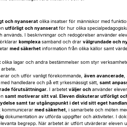
igt och nyanserat
olika insatser för människor med funktio
ven
utförligt och nyanserat
för hur olika specialpedagogisk
ch används. I beskrivningar och redogörelser använder el
förklarar
komplexa
samband och drar
välgrundade och n
betar
med säkerhet
information från olika källor samt vär
t
olika lagar och andra bestämmelser som styr verksamhet
 arbete.
serar och utför vanligt förekommande,
även avancerade
,
d
med handledare och på ett yrkesmässigt sätt,
samt anpass
rade förutsättningar
. I arbetet
väljer och
använder eleve
ten
samt
motiverar sitt val
.
Eleven diskuterar utförligt o
tydelse samt tar utgångspunkt i det vid sitt eget handla
mt kommunicerar
med säkerhet
, i samarbete och möten me
ig
dokumentation av utförda uppgifter och aktiviteter. I d
levanta begrepp. När arbetet är utfört utvärderar eleven 