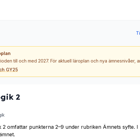
T
oplan
ioden till och med 2027. För aktuell läroplan och nya ämnesnivåer,
och GY25
gik 2
gik
 2 omfattar punkterna 2–9 under rubriken Ämnets syfte. I
ämnet.