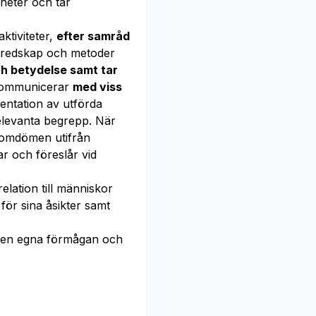
heter och tar
ktiviteter,
efter samråd
 redskap och metoder
och betydelse samt tar
 kommunicerar
med viss
ntation av utförda
levanta begrepp. När
omdömen utifrån
ar och föreslår vid
elation till människor
ör sina åsikter samt
en egna förmågan och