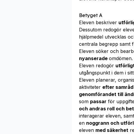
Betyget A
Eleven beskriver
utförl
Dessutom redogör ele
hjälpmedel utvecklas o
centrala begrepp samt 
Eleven söker och bear
nyanserade
omdömen.
Eleven redogör
utförlig
utgångspunkt i dem i sitt
Eleven planerar, organi
aktiviteter
efter samrå
genomförandet till änd
som
passar
för uppgif
och andras roll och be
interagerar eleven, sa
en
noggrann och utförl
eleven
med säkerhet
re