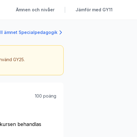
|
Ämnen och nivåer
Jämför med GY11
ill ämnet Specialpedagogik
 använd GY25.
100 poäng
 kursen behandlas