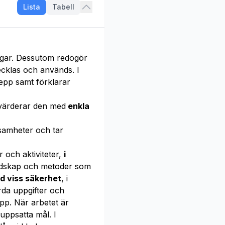
Lista
Tabell
ngar. Dessutom redogör
ecklas och används. I
epp samt förklarar
 värderar den med
enkla
samheter och tar
 och aktiviteter,
i
redskap och metoder som
d viss säkerhet
, i
da uppgifter och
pp. När arbetet är
ppsatta mål. I