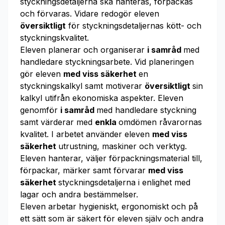
styckningsdetaljerna ska hanteras, förpackas
och förvaras. Vidare redogör eleven
översiktligt
för styckningsdetaljernas kött- och
styckningskvalitet.
Eleven planerar och organiserar
i samråd
med
handledare styckningsarbete. Vid planeringen
gör eleven
med viss säkerhet
en
styckningskalkyl samt motiverar
översiktligt
sin
kalkyl utifrån ekonomiska aspekter. Eleven
genomför
i samråd
med handledare styckning
samt värderar med
enkla
omdömen råvarornas
kvalitet. I arbetet använder eleven
med viss
säkerhet
utrustning, maskiner och verktyg.
Eleven hanterar, väljer förpackningsmaterial till,
förpackar, märker samt förvarar
med viss
säkerhet
styckningsdetaljerna i enlighet med
lagar och andra bestämmelser.
Eleven arbetar hygieniskt, ergonomiskt och på
ett sätt som är säkert för eleven själv och andra