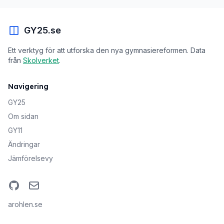
GY25.se
Ett verktyg för att utforska den nya gymnasiereformen. Data
från
Skolverket
.
Navigering
GY25
Om sidan
GY11
Ändringar
Jämförelsevy
GitHub
Email
arohlen.se