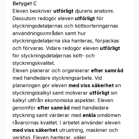
Betyget C
Eleven beskriver
utförligt
djurens anatomi.
Dessutom redogör eleven
utförligt
för
styckningsdetaljernas och köttsorteringarnas
användningsområden samt hur
styckningsdetaljerna ska hanteras, förpackas
och förvaras. Vidare redogör eleven
utförligt
för styckningsdetaljernas kött- och
styckningskvalitet.
Eleven planerar och organiserar
efter samråd
med handledare styckningsarbete. Vid
planeringen gör eleven
med viss säkerhet
en
styckningskalkyl samt motiverar
utförligt
sin
kalkyl utifrån ekonomiska aspekter. Eleven
genomför
efter samråd
med handledare
styckning samt värderar med
enkla
omdömen
råvarornas kvalitet. I arbetet använder eleven
med viss säkerhet
utrustning, maskiner och
verktyg. Eleven hanterar, väljer