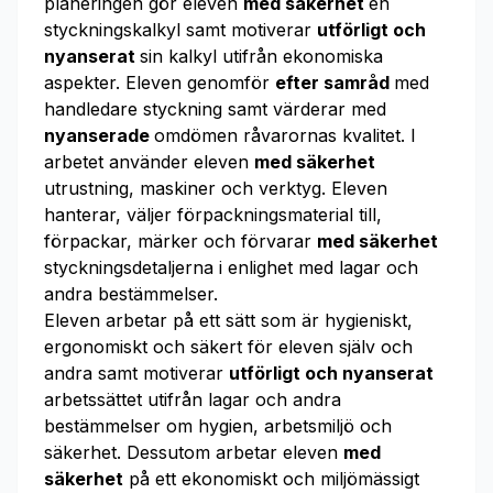
planeringen gör eleven
med säkerhet
en
styckningskalkyl samt motiverar
utförligt och
nyanserat
sin kalkyl utifrån ekonomiska
aspekter. Eleven genomför
efter samråd
med
handledare styckning samt värderar med
nyanserade
omdömen råvarornas kvalitet. I
arbetet använder eleven
med säkerhet
utrustning, maskiner och verktyg. Eleven
hanterar, väljer förpackningsmaterial till,
förpackar, märker och förvarar
med säkerhet
styckningsdetaljerna i enlighet med lagar och
andra bestämmelser.
Eleven arbetar på ett sätt som är hygieniskt,
ergonomiskt och säkert för eleven själv och
andra samt motiverar
utförligt och nyanserat
arbetssättet utifrån lagar och andra
bestämmelser om hygien, arbetsmiljö och
säkerhet. Dessutom arbetar eleven
med
säkerhet
på ett ekonomiskt och miljömässigt