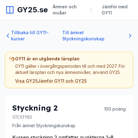
Ämnen och
Jämför med
GY25.se
|
nivåer
GY11
Tillbaka till GY11-
Till ämnet
kurser
Styckningskunskap
GY11 är en utgående läroplan
GY11 gäller i övergångsperioden till och med 2027. För
aktuell läroplan och nya ämnesnivåer, använd GY25.
Visa GY25
Jämför GY11 och GY25
Styckning 2
100 poäng
STCSTY02
Från ämnet Styckningskunskap
Kursen styckning 2 omfattar punkterna 1–8