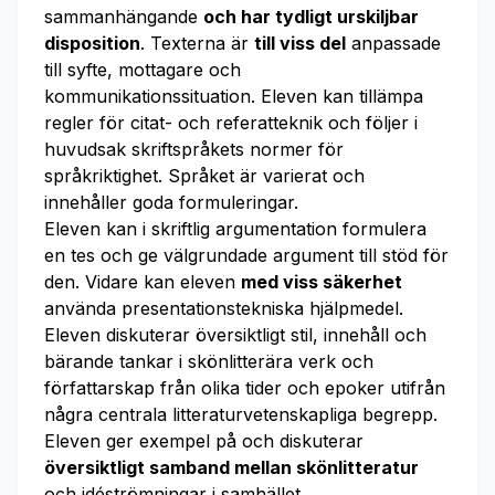
sammanhängande
och har tydligt urskiljbar
disposition
. Texterna är
till
viss del
anpassade
till syfte, mottagare och
kommunikationssituation. Eleven kan tillämpa
regler för citat- och referatteknik och följer i
huvudsak skriftspråkets normer för
språkriktighet. Språket är varierat och
innehåller goda formuleringar.
Eleven kan i skriftlig argumentation formulera
en tes och ge välgrundade argument till stöd för
den. Vidare kan eleven
med viss säkerhet
använda presentationstekniska hjälpmedel.
Eleven diskuterar översiktligt stil, innehåll och
bärande tankar i skönlitterära verk och
författarskap från olika tider och epoker utifrån
några centrala litteraturvetenskapliga begrepp.
Eleven ger exempel på och diskuterar
översiktligt samband mellan skönlitteratur
och idéströmningar i samhället.