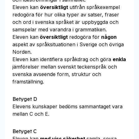
Eleven kan
översiktligt
utifrån språkexempel
redogöra för hur olika typer av satser, fraser
och ord i svenska språket är uppbyggda och
samspelar med varandra i grammatiken.
Eleven kan
översiktligt
redogöra för
någon
aspekt av språksituationen i Sverige och övriga
Norden.
Eleven kan identifiera språkdrag och göra
enkla
jämförelser mellan svenskt teckenspråk och
svenska avseende form, struktur och
framställning.
Betyget D
Elevens kunskaper bedöms sammantaget vara
mellan C och E.
Betyget C
Eleven kan
med viss säkerhet
samla, sovra