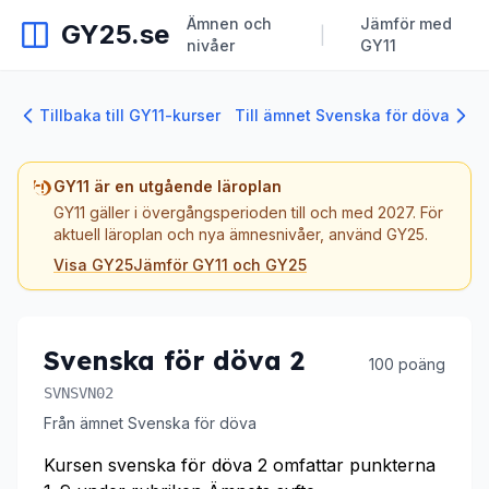
Ämnen och
Jämför med
GY25.se
|
nivåer
GY11
Tillbaka till GY11-kurser
Till ämnet Svenska för döva
GY11 är en utgående läroplan
GY11 gäller i övergångsperioden till och med 2027. För
aktuell läroplan och nya ämnesnivåer, använd GY25.
Visa GY25
Jämför GY11 och GY25
Svenska för döva 2
100 poäng
SVNSVN02
Från ämnet Svenska för döva
Kursen svenska för döva 2 omfattar punkterna