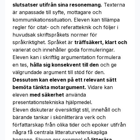
slutsatser utifrån sina resonemang.
Texterna
är anpassade till syfte, mottagare och
kommunikationssituation. Eleven kan tillämpa
regler för citat- och referatteknik och följer i
huvudsak skriftspråkets normer för
språkriktighet. Språket är
träffsäkert, klart och
varierat och innehåller goda formuleringar.
Eleven kan i skriftlig argumentation formulera
en tes,
hålla sig konsekvent till den
och ge
välgrundade argument till stöd för den.
Dessutom kan eleven på ett relevant sätt
bemöta tänkta motargument.
Vidare kan
eleven
med säkerhet
använda
presentationstekniska hjälpmedel.
Eleven diskuterar översiktligt stil, innehåll och
bärande tankar i skönlitterära verk och
författarskap från olika tider och epoker utifrån
några få centrala litteraturvetenskapliga
begrepp. Eleven ger exempel på
litterära