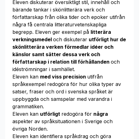
Eleven diskuterar översiktligt stil, innehåll och
bärande tankar i skönlitterära verk och
författarskap från olika tider och epoker utifrån
några få centrala litteraturvetenskapliga
begrepp. Eleven ger exempel på
litterära
verkningsmedel
och diskuterar
utförligt hur de
skönlitterära verken förmedlar idéer och
känslor samt sätter dessa verk och
författarskap i relation till förhållanden
och
idéströmningar i samhället.
Eleven kan
med viss precision
utifrån
språkexempel redogöra för hur olika typer av
satser, fraser och ord i svenska språket är
uppbyggda och samspelar med varandra i
grammatiken.
Eleven kan
utförligt
redogöra för
några
aspekter av språksituationen i Sverige och
övriga Norden.
Eleven kan identifiera språkdrag och göra