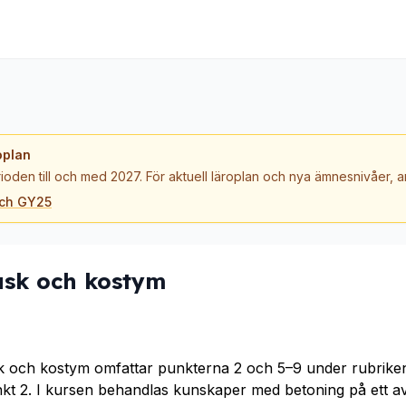
oplan
ioden till och med 2027. För aktuell läroplan och nya ämnesnivåer,
och GY25
ask och kostym
k och kostym omfattar punkterna 2 och 5–9 under rubrike
nkt 2. I kursen behandlas kunskaper med betoning på ett 