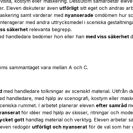
visita, kostym eller maskering. Dessutom samarbetar elev
ter. Eleven diskuterar även
utförligt
sitt eget och andras ar
 maskering samt värderar med
nyanserade
omdömen hur scen
nteragerar med andra uttrycksmedel i sceniska gestaltninga
iss säkerhet
relevanta begrepp.
ed handledare bedömer hon eller han
med viss säkerhet
d
öms sammantaget vara mellan A och C.
åd
med handledare tolkningar av sceniskt material. Utifrån d
d handledare, med hjälp av scenografi, kostym eller mask
sceniska rummet. I arbetet planerar eleven
efter samråd
m
nyanserat
för idéer med hjälp av skisser, ritningar och mod
cket gott
handlag material och verktyg. Eleven arbetar sä
Eleven redogör
utförligt och nyanserat
för de val som har 