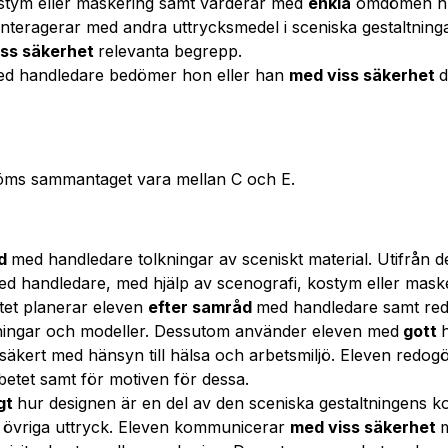
kostym eller maskering samt värderar med
enkla
omdömen hur
nteragerar med andra uttrycksmedel i sceniska gestaltninga
iss säkerhet
relevanta begrepp.
ed handledare bedömer hon eller han
med viss säkerhet
d
öms sammantaget vara mellan C och E.
åd
med handledare tolkningar av sceniskt material. Utifrån d
d handledare, med hjälp av scenografi, kostym eller maske
tet planerar eleven
efter samråd
med handledare samt re
itningar och modeller. Dessutom använder eleven med
gott
 säkert med hänsyn till hälsa och arbetsmiljö. Eleven redog
betet samt för motiven för dessa.
igt
hur designen är en del av den sceniska gestaltningens k
 övriga uttryck. Eleven kommunicerar
med viss säkerhet