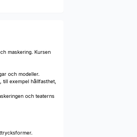
 och maskering. Kursen
gar och modeller.
till exempel hållfasthet,
askeringen och teaterns
ttrycksformer.