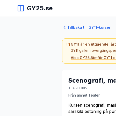
GY25.se
Tillbaka till GY11-kurser
GY11 är en utgående lär
GY11 gäller i övergångsper
Visa GY25
Jämför GY11 
Scenografi, m
TEASCE00S
Från ämnet Teater
Kursen scenografi, mas
särskild betoning på pu