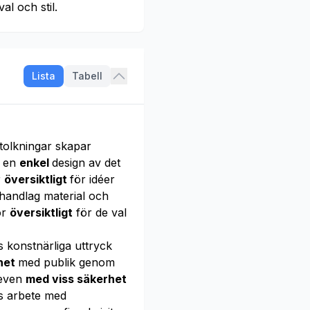
al och stil.
Lista
Tabell
 tolkningar skapar
g en
enkel
design av det
r
översiktligt
för idéer
handlag material och
ör
översiktligt
för de val
s konstnärliga uttryck
het
med publik genom
leven
med viss säkerhet
as arbete med