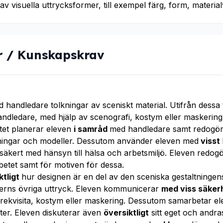
v visuella uttrycksformer, till exempel färg, form, materialv
r / Kunskapskrav
 handledare tolkningar av sceniskt material. Utifrån dessa
ndledare, med hjälp av scenografi, kostym eller maskerin
tet planerar eleven
i samråd
med handledare samt redogö
itningar och modeller. Dessutom använder eleven med
visst
 säkert med hänsyn till hälsa och arbetsmiljö. Eleven redog
betet samt för motiven för dessa.
ktligt
hur designen är en del av den sceniska gestaltningen
erns övriga uttryck. Eleven kommunicerar
med viss säker
 rekvisita, kostym eller maskering. Dessutom samarbetar e
ifter. Eleven diskuterar även
översiktligt
sitt eget och andr