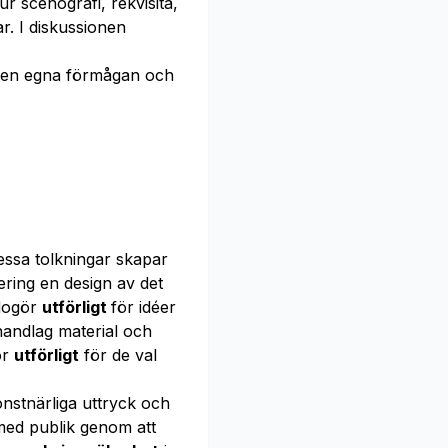
 scenografi, rekvisita,
r. I diskussionen
en egna förmågan och
essa tolkningar skapar
ring en design av det
dogör
utförligt
för idéer
handlag material och
ör
utförligt
för de val
onstnärliga uttryck och
med publik genom att