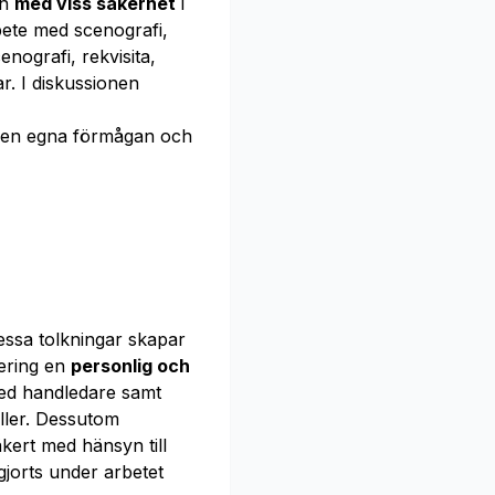
en
med viss säkerhet
i
bete med scenografi,
ografi, rekvisita,
r. I diskussionen
en egna förmågan och
essa tolkningar skapar
ering en
personlig och
ed handledare samt
eller. Dessutom
kert med hänsyn till
gjorts under arbetet