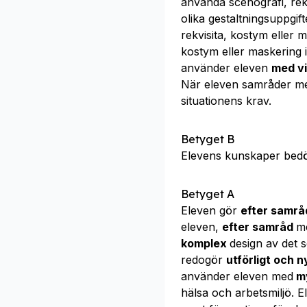
använda scenografi, rek
olika gestaltningsuppgif
rekvisita, kostym eller
kostym eller maskering i
använder eleven
med v
När eleven samråder m
situationens krav.
Betyget B
Elevens kunskaper bed
Betyget A
Eleven gör
efter samr
eleven,
efter samråd
me
komplex
design av det 
redogör
utförligt och 
använder eleven med
my
hälsa och arbetsmiljö. 