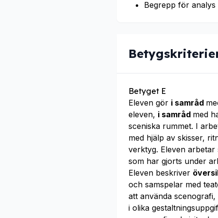
Begrepp för analys a
Betygskriterie
Betyget E
Eleven gör
i samråd
med
eleven,
i samråd
med ha
sceniska rummet. I arbe
med hjälp av skisser, r
verktyg. Eleven arbetar
som har gjorts under ar
Eleven beskriver
översi
och samspelar med teat
att använda scenografi,
i olika gestaltningsuppg