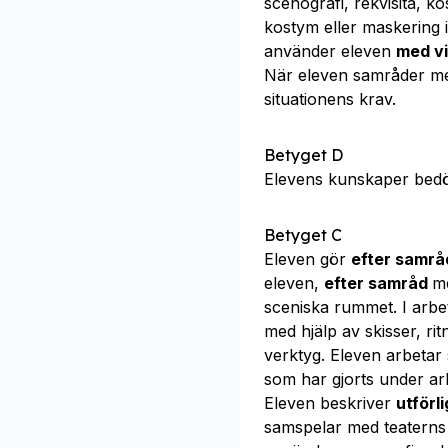
scenografi, rekvisita, 
kostym eller maskering i
använder eleven
med v
När eleven samråder m
situationens krav.
Betyget D
Elevens kunskaper bed
Betyget C
Eleven gör
efter samr
eleven,
efter samråd
me
sceniska rummet. I arbe
med hjälp av skisser, r
verktyg. Eleven arbetar
som har gjorts under ar
Eleven beskriver
utförl
samspelar med teaterns