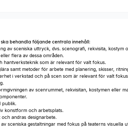
 ska behandla följande centrala innehåll:
ing av sceniska uttryck, dvs. scenografi, rekvisita, kostym
 eller flera av dessa områden.
 hantverksteknik som är relevant för valt fokus.
lära samt metoder för arbete med planering, skisser, ritnin
rhet i verkstad och på scen som är relevant för valt fokus, 
g.
ormgivningen av scenrummet, rekvisitan, kostymen eller m
komponenter.
publik.
iv konstform och arbetsplats.
t och andras designarbete.
 av sceniska gestaltningar med fokus på teaterns visuella u