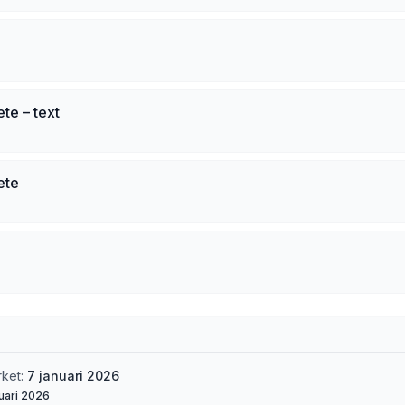
te – text
ete
rket:
7 januari 2026
uari 2026