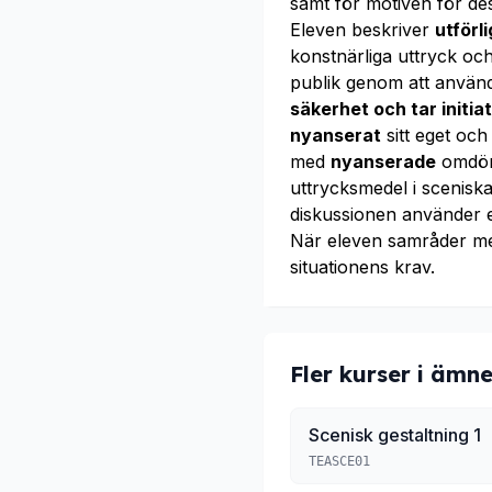
samt för motiven för de
Eleven beskriver
utförl
konstnärliga uttryck o
publik genom att använd
säkerhet och tar initiat
nyanserat
sitt eget och
med
nyanserade
omdöme
uttrycksmedel i sceniska
diskussionen använder 
När eleven samråder m
situationens krav.
Fler kurser i ämne
Scenisk gestaltning 1
TEASCE01