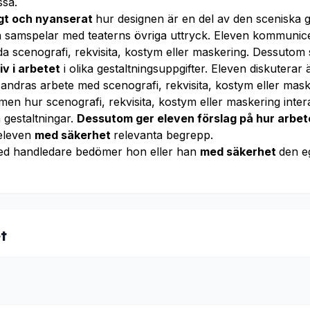
ssa.
igt och nyanserat
hur designen är en del av den sceniska g
ch samspelar med teaterns övriga uttryck. Eleven kommuni
a scenografi, rekvisita, kostym eller maskering. Dessuto
iv i arbetet
i olika gestaltningsuppgifter. Eleven diskuterar
 andras arbete med scenografi, rekvisita, kostym eller mas
n hur scenografi, rekvisita, kostym eller maskering inte
 gestaltningar.
Dessutom
ger eleven förslag på hur arbet
eleven
med säkerhet
relevanta begrepp.
ed handledare bedömer hon eller han
med säkerhet
den e
t