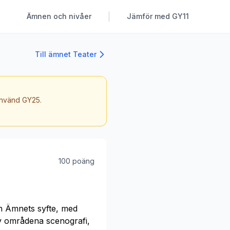
|
Ämnen och nivåer
Jämför med GY11
Till ämnet Teater
 använd GY25.
100 poäng
n Ämnets syfte, med
av områdena scenografi,