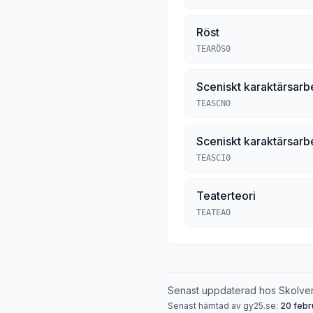
Röst
TEARÖS0
Sceniskt karaktärsarbe
TEASCN0
Sceniskt karaktärsarb
TEASCI0
Teaterteori
TEATEA0
Senast uppdaterad hos Skolve
Senast hämtad av gy25.se:
20 febr