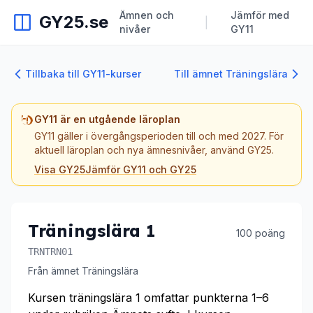
Ämnen och
Jämför med
GY25.se
|
nivåer
GY11
Tillbaka till GY11-kurser
Till ämnet Träningslära
GY11 är en utgående läroplan
GY11 gäller i övergångsperioden till och med 2027. För
aktuell läroplan och nya ämnesnivåer, använd GY25.
Visa GY25
Jämför GY11 och GY25
Träningslära 1
100 poäng
TRNTRN01
Från ämnet Träningslära
Kursen träningslära 1 omfattar punkterna 1–6