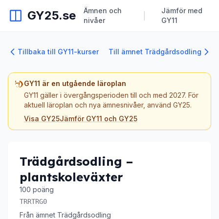
Ämnen och
Jämför med
GY25.se
|
nivåer
GY11
Tillbaka till GY11-kurser
Till ämnet Trädgårdsodling
GY11 är en utgående läroplan
GY11 gäller i övergångsperioden till och med 2027. För
aktuell läroplan och nya ämnesnivåer, använd GY25.
Visa GY25
Jämför GY11 och GY25
Trädgårdsodling –
plantskoleväxter
100 poäng
TRRTRG0
Från ämnet Trädgårdsodling