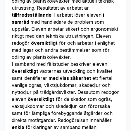
odling av plantskoleväxter med aktuell teknisk
utrustning. Resultatet av arbetet är
tillfredsställande
. I arbetet löser eleven
i
samråd
med handledare de problem som
uppstår. Eleven arbetar säkert och ergonomiskt
riktigt med den tekniska utrustningen. Eleven
redogör
översiktligt
för och arbetar i enlighet
med lagar och andra bestämmelser som rör
odling av plantskoleväxter.
I samband med fältstudier beskriver eleven
översiktligt
växternas utveckling och kvalitet
samt identifierar
med viss säkerhet
ett flertal
vanliga ogräs, växtsjukdomar, skadedjur och
nyttodjur på trädgårdsväxter. Dessutom redogör
eleven
översiktligt
för de skador som ogräs,
växtsjukdomar och skadedjur kan förorsaka
samt för lämpliga förebyggande åtgärder och
direkta motåtgärder. Redogörelsen innehåller
enkla
förklaringar av samband mellan