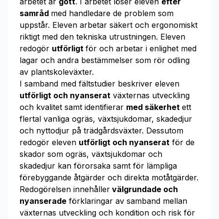
arbetet är
gott
. I arbetet löser eleven
efter
samråd
med handledare de problem som
uppstår. Eleven arbetar säkert och ergonomiskt
riktigt med den tekniska utrustningen. Eleven
redogör
utförligt
för och arbetar i enlighet med
lagar och andra bestämmelser som rör odling
av plantskoleväxter.
I samband med fältstudier beskriver eleven
utförligt och nyanserat
växternas utveckling
och kvalitet samt identifierar
med säkerhet
ett
flertal vanliga ogräs, växtsjukdomar, skadedjur
och nyttodjur på trädgårdsväxter. Dessutom
redogör eleven
utförligt och nyanserat
för de
skador som ogräs, växtsjukdomar och
skadedjur kan förorsaka samt för lämpliga
förebyggande åtgärder och direkta motåtgärder.
Redogörelsen innehåller
välgrundade och
nyanserade
förklaringar av samband mellan
växternas utveckling och kondition och risk för