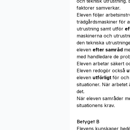
och teknisk utrustning.
faktorer samverkar.
Eleven följer arbetsins
trädgårdsmaskiner för a
utrustning samt utför
ef
maskinerna och utrustn
den tekniska utrustning
eleven
efter samråd
me
med handledare de prob
Eleven arbetar säkert o
Eleven redogör också
u
eleven
utförligt
för och
situationer. När arbetet
det.
När eleven samråder m
situationens krav.
Betyget B
Elevens kunskaper bed