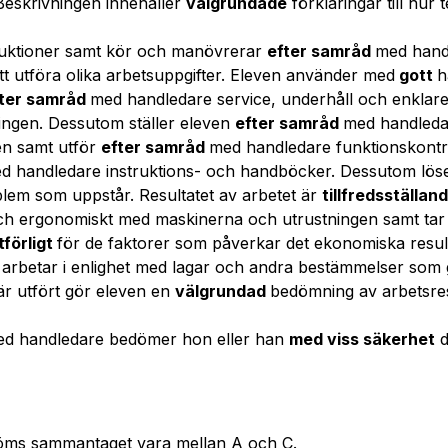
 Beskrivningen innehåller
välgrundade
förklaringar till hur 
truktioner samt kör och manövrerar
efter samråd
med hand
tt utföra olika arbetsuppgifter. Eleven använder med
gott
h
ter samråd
med handledare service, underhåll och enklare
ingen. Dessutom ställer eleven
efter samråd
med handleda
en samt utför
efter samråd
med handledare funktionskontro
d handledare instruktions- och handböcker. Dessutom lös
lem som uppstår. Resultatet av arbetet är
tillfredsställan
ch ergonomiskt med maskinerna och utrustningen samt tar hä
tförligt
för de faktorer som påverkar det ekonomiska resu
 arbetar i enlighet med lagar och andra bestämmelser som gä
 är utfört gör eleven en
välgrundad
bedömning av arbetsres
ed handledare bedömer hon eller han
med viss säkerhet
d
öms sammantaget vara mellan A och C.