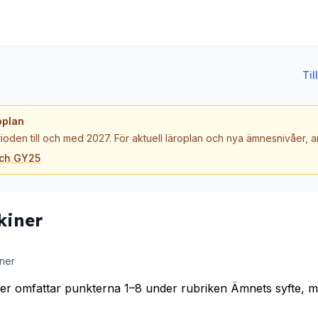
Ti
oplan
ioden till och med 2027. För aktuell läroplan och nya ämnesnivåer,
och GY25
kiner
ner
r omfattar punkterna 1–8 under rubriken Ämnets syfte, me