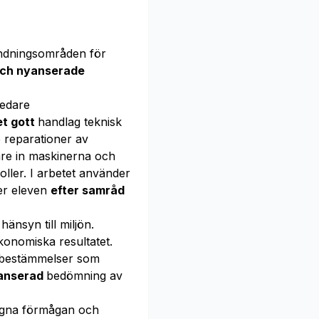
ändningsområden för
och nyanserade
edare
t gott
handlag teknisk
 reparationer av
re in maskinerna och
ller. I arbetet använder
er eleven
efter samråd
nsyn till miljön.
konomiska resultatet.
a bestämmelser som
yanserad
bedömning av
gna förmågan och