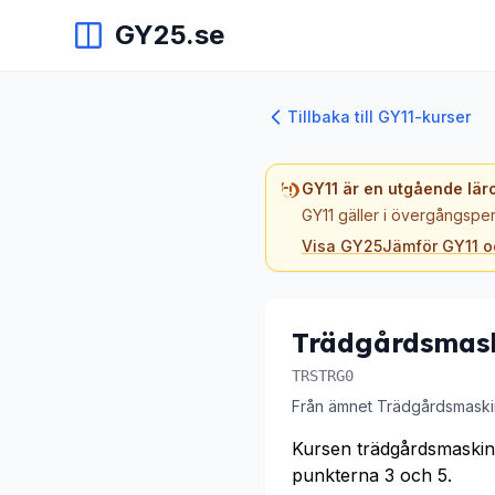
GY25.se
Tillbaka till GY11-kurser
GY11 är en utgående lär
GY11 gäller i övergångsper
Visa GY25
Jämför GY11 
Trädgårdsmas
TRSTRG0
Från ämnet Trädgårdsmaski
Kursen trädgårdsmaskine
punkterna 3 och 5.