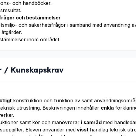
tions- och handböcker.
resultat.
sfrågor och bestämmelser
tsmiljö- och säkerhetsfrågor i samband med användning av
åtgärder.
stämmelser inom området.
r / Kunskapskrav
ktligt
konstruktion och funktion av samt användningsområ
eknisk utrustning. Beskrivningen innehåller
enkla
förklarin
verkar.
truktioner samt kör och manövrerar
i samråd
med handledar
etsuppgifter. Eleven använder med
visst
handlag teknisk utr