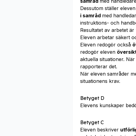
samråd
med handledare 
Dessutom ställer eleve
i samråd
med handledare
instruktions- och hand
Resultatet av arbetet är
Eleven arbetar säkert o
Eleven redogör också
ö
redogör eleven
översikt
aktuella situationer. Nä
rapporterar det.
När eleven samråder m
situationens krav.
Betyget D
Elevens kunskaper bed
Betyget C
Eleven beskriver
utförl