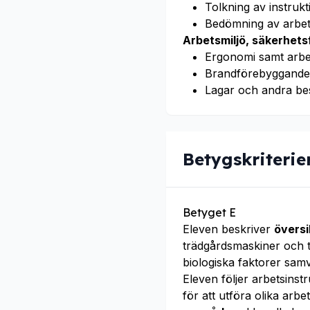
Tolkning av instruk
Bedömning av arbets
Arbetsmiljö, säkerhet
Ergonomi samt arbe
Brandförebyggande 
Lagar och andra be
Betygskriterie
Betyget E
Eleven beskriver
översi
trädgårdsmaskiner och t
biologiska faktorer sam
Eleven följer arbetsins
för att utföra olika arb