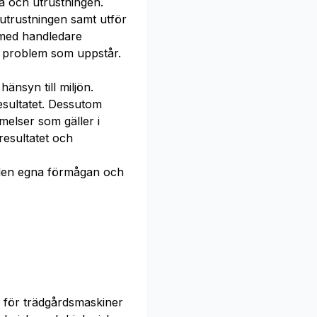
a och utrustningen.
utrustningen samt utför
med handledare
 problem som uppstår.
nsyn till miljön.
esultatet. Dessutom
melser som gäller i
esultatet och
en egna förmågan och
 för trädgårdsmaskiner