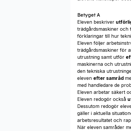
Betyget A
Eleven beskriver
utförl
trädgårdsmaskiner och t
förklaringar till hur te
Eleven följer arbetsins
trädgårdsmaskiner för a
utrustning samt utför
ef
maskinerna och utrustn
den tekniska utrustning
eleven
efter samråd
me
med handledare de prob
Eleven arbetar säkert o
Eleven redogör också
u
Dessutom redogör ele
gäller i aktuella situati
arbetsresultatet och rap
När eleven samråder m