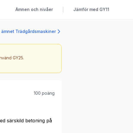
|
Ämnen och nivåer
Jämför med GY11
ll ämnet Trädgårdsmaskiner
 använd GY25.
100 poäng
d särskild betoning på