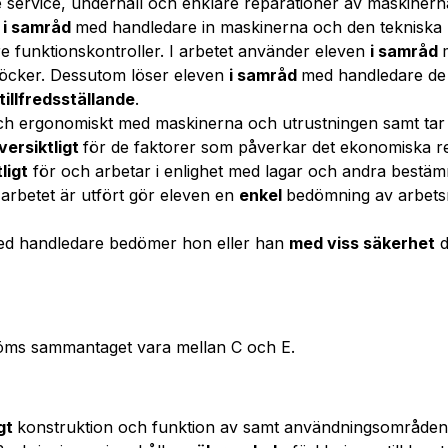
service, underhåll och enklare reparationer av maskinern
n
i samråd
med handledare in maskinerna och den tekniska 
 funktionskontroller. I arbetet använder eleven
i samråd
böcker. Dessutom löser eleven
i samråd
med handledare de
tillfredsställande
.
ch ergonomiskt med maskinerna och utrustningen samt tar hä
versiktligt
för de faktorer som påverkar det ekonomiska r
ligt
för och arbetar i enlighet med lagar och andra bestäm
r arbetet är utfört gör eleven en
enkel
bedömning av arbetsr
ed handledare bedömer hon eller han
med viss säkerhet
d
öms sammantaget vara mellan C och E.
igt
konstruktion och funktion av samt användningsområden