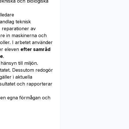
tekniska och biologiska
ledare
andlag teknisk
 reparationer av
re in maskinerna och
ller. I arbetet använder
er eleven
efter samråd
de
.
nsyn till miljön.
ltatet. Dessutom redogör
ller i aktuella
ultatet och rapporterar
en egna förmågan och