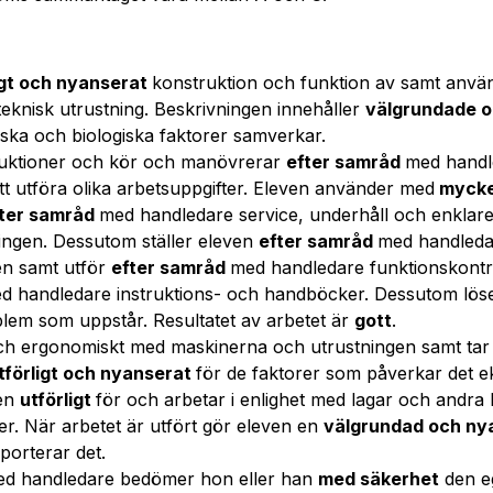
igt och nyanserat
konstruktion och funktion av samt anv
eknisk utrustning. Beskrivningen innehåller
välgrundade 
kniska och biologiska faktorer samverkar.
truktioner och kör och manövrerar
efter samråd
med handl
tt utföra olika arbetsuppgifter. Eleven använder med
mycke
ter samråd
med handledare service, underhåll och enklare
ingen. Dessutom ställer eleven
efter samråd
med handleda
en samt utför
efter samråd
med handledare funktionskontro
d handledare instruktions- och handböcker. Dessutom lös
lem som uppstår. Resultatet av arbetet är
gott
.
ch ergonomiskt med maskinerna och utrustningen samt tar hä
tförligt och nyanserat
för de faktorer som påverkar det e
ven
utförligt
för och arbetar i enlighet med lagar och andr
oner. När arbetet är utfört gör eleven en
välgrundad och n
porterar det.
ed handledare bedömer hon eller han
med säkerhet
den e