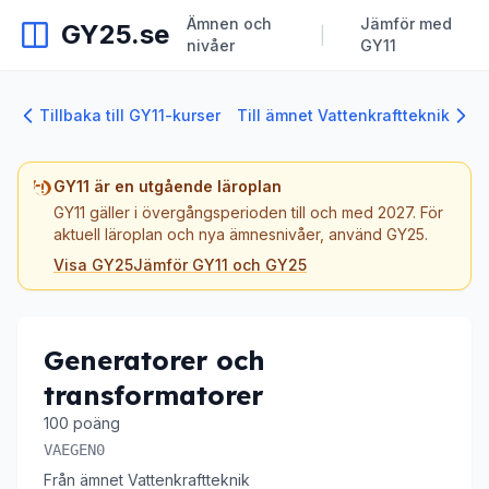
Ämnen och
Jämför med
GY25.se
|
nivåer
GY11
Tillbaka till GY11-kurser
Till ämnet Vattenkraftteknik
GY11 är en utgående läroplan
GY11 gäller i övergångsperioden till och med 2027. För
aktuell läroplan och nya ämnesnivåer, använd GY25.
Visa GY25
Jämför GY11 och GY25
Generatorer och
transformatorer
100 poäng
VAEGEN0
Från ämnet Vattenkraftteknik