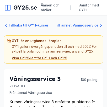
Ämnen och
Jämför med
GY25.se
|
nivåer
GY11
Tillbaka till GY11-kurser
Till ämnet Våningsservice
GY11 är en utgående läroplan
GY11 gäller i övergångsperioden till och med 2027. För
aktuell läroplan och nya ämnesnivåer, använd GY25.
Visa GY25
Jämför GY11 och GY25
Våningsservice 3
100 poäng
VAIVAI03
Från ämnet Våningsservice
Kursen våningsservice 3 omfattar punkterna 1–