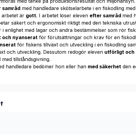
mföras med tanke på produktionsresultat och miljöhänsyn. 
r samråd
med handledare skötselarbete i en fiskodling med 
v arbetet är
gott
. I arbetet löser eleven
efter samråd
med h
etar säkert och ergonomiskt riktigt med den tekniska utrus
 i enlighet med lagar och andra bestämmelser som rör fisk
gt och nyanserat
för förutsättningar och krav för en fiskod
anserat
för fiskens tillväxt och utveckling i en fiskodling sa
växt och utveckling. Dessutom redogör eleven
utförligt oc
med tillståndsgivning.
ed handledare bedömer hon eller han
med säkerhet
den e
t