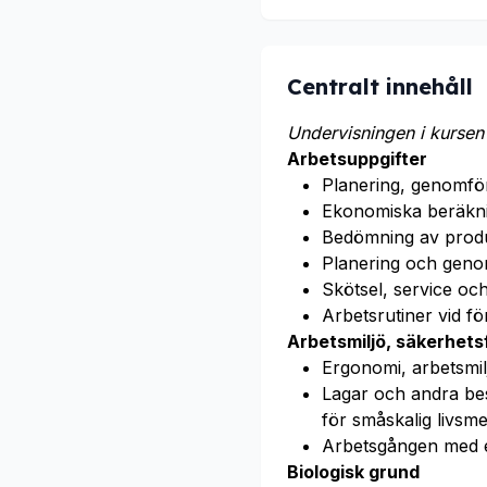
Centralt innehåll
Undervisningen i kursen 
Arbetsuppgifter
Planering, genomför
Ekonomiska beräknin
Bedömning av produk
Planering och geno
Skötsel, service oc
Arbetsrutiner vid f
Arbetsmiljö, säkerhet
Ergonomi, arbetsmil
Lagar och andra best
för småskalig livsm
Arbetsgången med ett
Biologisk grund