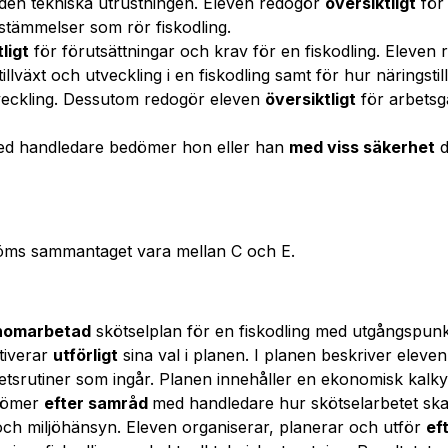
 den tekniska utrustningen. Eleven redogör
översiktligt
för 
tämmelser som rör fiskodling.
ligt
för förutsättningar och krav för en fiskodling. Eleven
tillväxt och utveckling i en fiskodling samt för hur näringsti
tveckling. Dessutom redogör eleven
översiktligt
för arbets
ed handledare bedömer hon eller han
med viss säkerhet
d
öms sammantaget vara mellan C och E.
nomarbetad
skötselplan för en fiskodling med utgångspunkt
tiverar
utförligt
sina val i planen. I planen beskriver eleve
etsrutiner som ingår. Planen innehåller en ekonomisk kalk
edömer
efter samråd
med handledare hur skötselarbetet s
och miljöhänsyn. Eleven organiserar, planerar och utför
ef