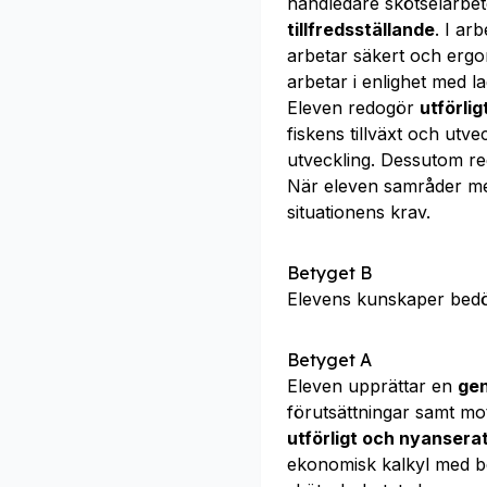
handledare skötselarbete
tillfredsställande
. I ar
arbetar säkert och ergo
arbetar i enlighet med 
Eleven redogör
utförlig
fiskens tillväxt och utve
utveckling. Dessutom r
När eleven samråder m
situationens krav.
Betyget B
Elevens kunskaper bed
Betyget A
Eleven upprättar en
ge
förutsättningar samt mo
utförligt och nyansera
ekonomisk kalkyl med b