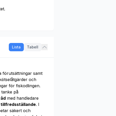
et.
Lista
Tabell
a förutsättningar samt
kötselåtgärder och
ar för fiskodlingen.
 tanke på
råd
med handledare
r
tillfredsställande
. I
etar säkert och