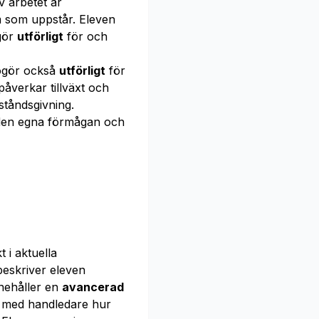
v arbetet är
 som uppstår. Eleven
ogör
utförligt
för och
dogör också
utförligt
för
 påverkar tillväxt och
ståndsgivning.
en egna förmågan och
 i aktuella
 beskriver eleven
nnehåller en
avancerad
d
med handledare hur