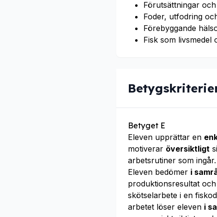
Förutsättningar och 
Foder, utfodring och
Förebyggande hälso
Fisk som livsmedel o
Betygskriterie
Betyget E
Eleven upprättar en
enk
motiverar
översiktligt
s
arbetsrutiner som ingår
Eleven bedömer
i samr
produktionsresultat och
skötselarbete i en fisko
arbetet löser eleven
i s