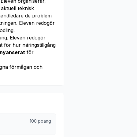
Eleven organiserar,
aktuell teknisk
andledare de problem
tningen. Eleven redogör
odling.
ling. Eleven redogör
mt för hur näringstillgång
h nyanserat
för
gna förmågan och
100 poäng