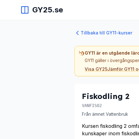
GY25.se
Tillbaka till GY11-kurser
GY11 är en utgående lär
GY11 gäller i övergångsper
Visa GY25
Jämför GY11 
Fiskodling 2
VANFIS02
Från ämnet Vattenbruk
Kursen fiskodling 2 omf
kunskaper inom fiskodli