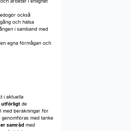
och arbetar i enlighet
 redogör också
llgång och hälsa
gången i samband med
en egna förmågan och
 i aktuella
n
utförligt
de
yl med beräkningar för
ka genomföras med tanke
ter samråd
med