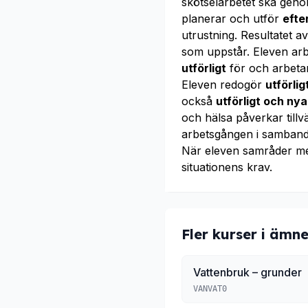
skötselarbetet ska geno
planerar och utför
efte
utrustning. Resultatet a
som uppstår. Eleven arb
utförligt
för och arbetar
Eleven redogör
utförli
också
utförligt och ny
och hälsa påverkar till
arbetsgången i samband 
När eleven samråder m
situationens krav.
Fler kurser i ämne
Vattenbruk – grunder
VANVAT0