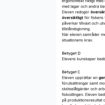
ergonomiskt riktigt med
med lagar och andra bes
Eleven redogör
översikt
översiktligt
för fiskens 
påverkar tillväxt och u
tillståndsgivning.
När eleven samråder m
situationens krav.
Betyget D
Elevens kunskaper bed
Betyget C
Eleven upprättar en
ge
förutsättningar samt mo
skötselåtgärder och arb
fiskodlingen. Eleven b
på produktionsresultat 