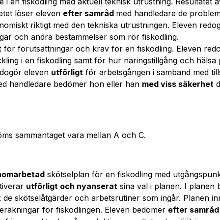
 i en fiskodling med aktuell teknisk utrustning. Resultatet a
betet löser eleven
efter samråd
med handledare de problem
nomiskt riktigt med den tekniska utrustningen. Eleven red
lagar och andra bestämmelser som rör fiskodling.
t
för förutsättningar och krav för en fiskodling. Eleven re
ckling i en fiskodling samt för hur näringstillgång och hälsa
edogör eleven
utförligt
för arbetsgången i samband med till
ed handledare bedömer hon eller han
med viss säkerhet
d
öms sammantaget vara mellan A och C.
nomarbetad
skötselplan för en fiskodling med utgångspunkt
tiverar
utförligt och nyanserat
sina val i planen. I planen
t
de skötselåtgärder och arbetsrutiner som ingår. Planen i
eräkningar för fiskodlingen. Eleven bedömer
efter samrå