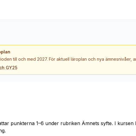
oplan
ioden till och med 2027. För aktuell läroplan och nya ämnesnivåer,
och GY25
attar punkterna 1–6 under rubriken Ämnets syfte. I kursen
ng.