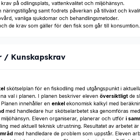
krav på odlingsplats, vattenkvalitet och miljöhänsyn.
 näringstillgång samt fodrets påverkan på tillväxt och kvalit
vård, vanliga sjukdomar och behandlingsmetoder.
ch de krav som gäller för den fisk som går till konsumtion.
r / Kunskapskrav
el
skötselplan för en fiskodling med utgångspunkt i aktuell
ina val i planen. I planen beskriver eleven
översiktligt
de s
. Planen innehåller en
enkel
ekonomisk kalkyl med beräkning
åd
med handledare hur skötselarbetet ska genomföras med
 miljöhänsyn. Eleven organiserar, planerar och utför
i sam
dling med aktuell teknisk utrustning. Resultatet av arbetet ä
amråd
med handledare de problem som uppstår. Eleven arb