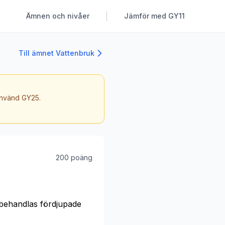
|
Ämnen och nivåer
Jämför med GY11
Till ämnet Vattenbruk
 använd GY25.
200 poäng
 behandlas fördjupade