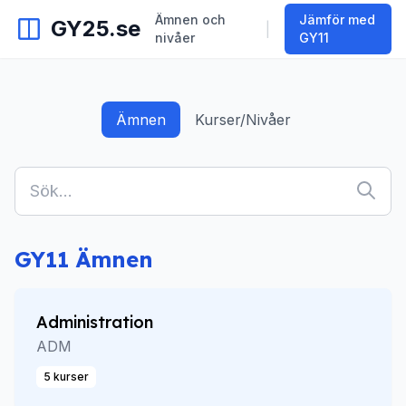
Ämnen och
Jämför med
GY25.se
|
nivåer
GY11
Ämnen
Kurser/Nivåer
GY11 Ämnen
Administration
ADM
5 kurser