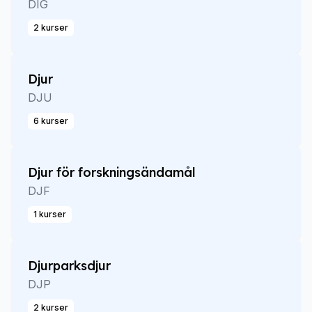
DIG
2 kurser
Djur
DJU
6 kurser
Djur för forskningsändamål
DJF
1 kurser
Djurparksdjur
DJP
2 kurser