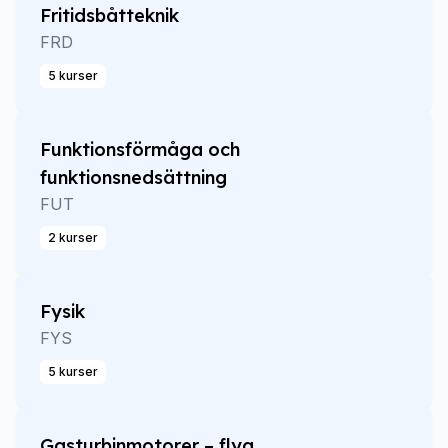
Fritidsbåtteknik
FRD
5 kurser
Funktionsförmåga och
funktionsnedsättning
FUT
2 kurser
Fysik
FYS
5 kurser
Gasturbinmotorer – flyg