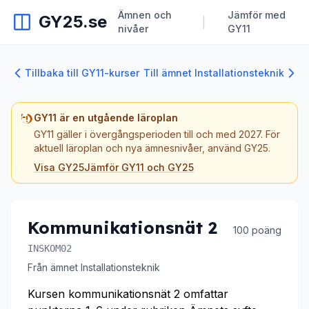
Ämnen och
Jämför med
GY25.se
|
nivåer
GY11
Tillbaka till GY11-kurser
Till ämnet Installationsteknik
GY11 är en utgående läroplan
GY11 gäller i övergångsperioden till och med 2027. För
aktuell läroplan och nya ämnesnivåer, använd GY25.
Visa GY25
Jämför GY11 och GY25
Kommunikationsnät 2
100 poäng
INSKOM02
Från ämnet Installationsteknik
Kursen kommunikationsnät 2 omfattar