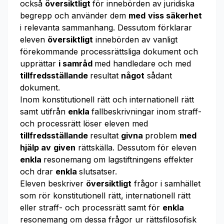
också
översiktligt
för innebörden av juridiska
begrepp och använder dem
med
viss säkerhet
i relevanta sammanhang. Dessutom förklarar
eleven
översiktligt
innebörden av vanligt
förekommande processrättsliga dokument och
upprättar
i samråd
med handledare och med
tillfredsställande
resultat
något
sådant
dokument.
Inom konstitutionell rätt och internationell rätt
samt utifrån
enkla
fallbeskrivningar inom straff-
och processrätt löser eleven med
tillfredsställande
resultat
givna
problem
med
hjälp av
given
rättskälla. Dessutom för eleven
enkla
resonemang om lagstiftningens effekter
och drar
enkla
slutsatser.
Eleven beskriver
översiktligt
frågor i samhället
som rör konstitutionell rätt, internationell rätt
eller straff- och processrätt samt för
enkla
resonemang om dessa frågor ur rättsfilosofisk