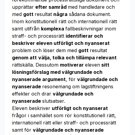
upprättar
efter samråd
med handledare och
med
gott
resultat
några
sådana dokument.
Inom konstitutionell rätt och internationell rätt
samt utifrån
komplexa
fallbeskrivningar inom
straff- och processrätt
identifierar och
beskriver eleven utförligt och nyanserat
problem och löser dem med
gott
resultat
genom att
välja, tolka och tillämpa relevant
rättskälla. Dessutom
motiverar
eleven
sitt
lösningsförslag med välgrundade och
nyanserade argument
, för
välgrundade och
nyanserade
resonemang om lagstiftningens
effekter och drar
välgrundade och
nyanserade
slutsatser.
Eleven beskriver
utförligt och nyanserat
frågor i samhället som rör konstitutionell rätt,
internationell rätt eller straff- och processrätt
samt för
välgrundade och nyanserade