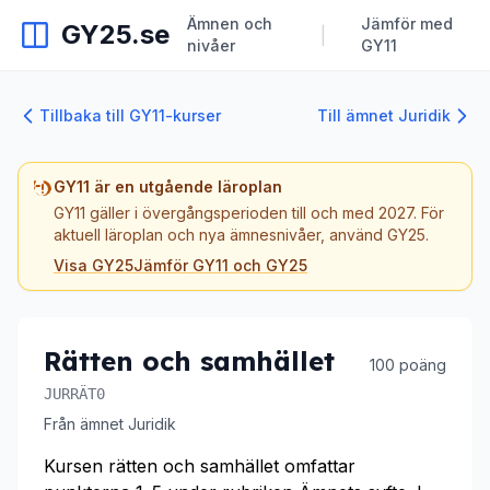
Ämnen och
Jämför med
GY25.se
|
nivåer
GY11
Tillbaka till GY11-kurser
Till ämnet Juridik
GY11 är en utgående läroplan
GY11 gäller i övergångsperioden till och med 2027. För
aktuell läroplan och nya ämnesnivåer, använd GY25.
Visa GY25
Jämför GY11 och GY25
Rätten och samhället
100 poäng
JURRÄT0
Från ämnet Juridik
Kursen rätten och samhället omfattar