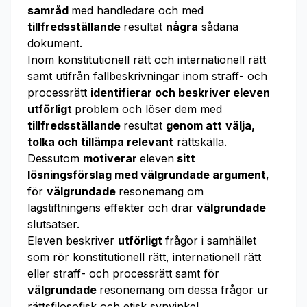
samråd
med handledare och med
tillfredsställande
resultat
några
sådana
dokument.
Inom konstitutionell rätt och internationell rätt
samt utifrån fallbeskrivningar inom straff- och
processrätt
identifierar och beskriver eleven
utförligt
problem och löser dem med
tillfredsställande
resultat
genom att
välja,
tolka och tillämpa relevant
rättskälla.
Dessutom
motiverar
eleven
sitt
lösningsförslag med välgrundade argument
,
för
välgrundade
resonemang om
lagstiftningens effekter och drar
välgrundade
slutsatser.
Eleven beskriver
utförligt
frågor i samhället
som rör konstitutionell rätt, internationell rätt
eller straff- och processrätt samt för
välgrundade
resonemang om dessa frågor ur
rättsfilosofisk och etisk synvinkel.