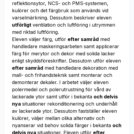
reflektionsytor, NCS- och PMS-systemen,
kulörer och det färgbruk som används vid
varselmärkning. Dessutom beskriver eleven
utförligt
ventilation och luftföring i utrymmen
med riktad luftföring.
Eleven väljer färg, utför
efter samråd
med
handledare maskeringsarbeten samt applicerar
färg för merytor och dekor med solida lacker
enligt skyddsföreskrifter. Dessutom utför eleven
efter samråd
med handledare dekoration med
mall- och frihandsteknik samt monterar och
demonterar dekaler. I arbetet väljer eleven
polermedel och polerutrustning för vård av
lackerade ytor samt utför i bekanta
och delvis
nya
situationer rekonditionering och underhåll
av lackerade ytor. Dessutom fastställer eleven
kulörer, väljer mellan olika alternativ och
nyanserar vid behov solida färger i bekanta
och
delvis nya
situationer. Eleven utför
efter