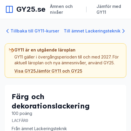
Ämnen och
Jämför med
GY25.se
|
nivåer
GY11
Tillbaka till GY11-kurser
Till ämnet Lackeringsteknik
GY11 är en utgående läroplan
GY11 gäller i övergångsperioden till och med 2027. För
aktuell läroplan och nya ämnesnivåer, använd GY25.
Visa GY25
Jämför GY11 och GY25
Färg och
dekorationslackering
100 poäng
LACFÄR0
Från ämnet Lackeringsteknik