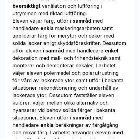
översiktligt
ventilation och luftföring i
utrymmen med riktad luftföring.
Eleven väljer färg, utför
i samråd
med
handledare
enkla
maskeringsarbeten samt
applicerar färg för merytor och dekor med
solida lacker enligt skyddsföreskrifter. Dessutom
utför eleven
i samråd
med handledare
enkel
dekoration med mall- och frihandsteknik samt
monterar och demonterar dekaler. I arbetet
väljer eleven polermedel och polerutrustning
för vård av lackerade ytor samt utför i bekanta
situationer rekonditionering och underhåll av
lackerade ytor. Dessutom fastställer eleven
kulörer, väljer mellan olika alternativ och
nyanserar vid behov solida färger i bekanta
situationer. Eleven utför
i samråd
med
handledare
enkla
beräkningar av färgåtgång
och mixar färg. I arbetet använder eleven
med