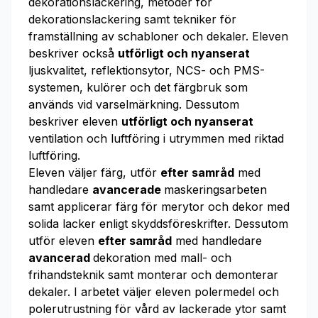
dekorationslackering, metoder för
dekorationslackering samt tekniker för
framställning av schabloner och dekaler. Eleven
beskriver också
utförligt och nyanserat
ljuskvalitet, reflektionsytor, NCS- och PMS-
systemen, kulörer och det färgbruk som
används vid varselmärkning. Dessutom
beskriver eleven
utförligt och nyanserat
ventilation och luftföring i utrymmen med riktad
luftföring.
Eleven väljer färg, utför
efter samråd
med
handledare
avancerade
maskeringsarbeten
samt applicerar färg för merytor och dekor med
solida lacker enligt skyddsföreskrifter. Dessutom
utför eleven
efter samråd
med handledare
avancerad
dekoration med mall- och
frihandsteknik samt monterar och demonterar
dekaler. I arbetet väljer eleven polermedel och
polerutrustning för vård av lackerade ytor samt