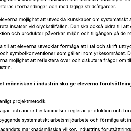
nteras i förhandlingar och med lagliga stridsåtgärder.
leverna möjlighet att utveckla kunskaper om systematiskt 
ta insatser vid olyckstillfällen. Den ska också bidra till at
ktion och produkter påverkar miljön och tillgången på de 
till att eleverna utvecklar förmåga att i tal och skrift uttr
d- och symbolkonventioner som gäller inom yrkesområdet. 
na möjlighet att reflektera över och diskutera frågor om til
strin.
t människan i industrin ska ge eleverna förutsättning
nligt projektmetodik.
agar och andra bestämmelser reglerar produktion och före
ggande systematiskt arbetsmiljöarbete och förmåga att ingr
gandets marknadsmässiga villkor, industrins förutsättnin