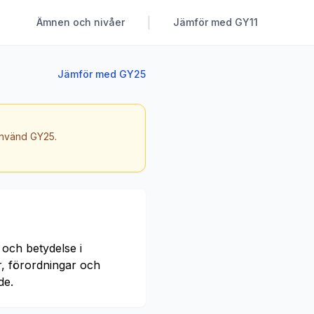
|
Ämnen och nivåer
Jämför med GY11
Jämför med GY25
 använd GY25.
 och betydelse i
r, förordningar och
de.