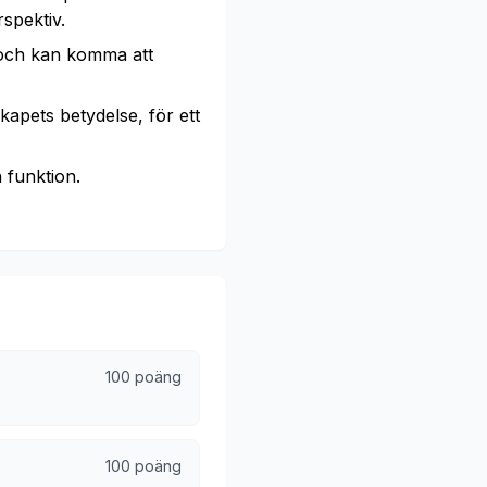
rspektiv.
 och kan komma att
apets betydelse, för ett
 funktion.
100 poäng
100 poäng