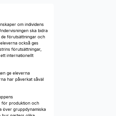
kunskaper om individens
Undervisningen ska bidra
m de förutsättningar och
 eleverna också ges
trins förutsättningar,
tt internationellt
ngen ge eleverna
rna har påverkat såväl
ruppens
 för produktion och
tera över gruppdynamiska
hur parters olika