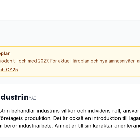
oplan
ioden till och med 2027. För aktuell läroplan och nya ämnesnivåer,
och GY25
dustrin
MÄI
rin behandlar industrins villkor och individens roll, ansvar
retagets produktion. Det är också en introduktion till laga
erör industriarbete. Ämnet är till sin karaktär orienteran