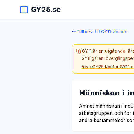
GY25.se
Tillbaka till GY11-ämnen
GY11 är en utgående lär
GY11 gäller i övergångsper
Visa GY25
Jämför GY11 
Människan i in
Ämnet människan i indust
arbetsgruppen och för fö
andra bestämmelser som b