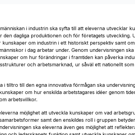
änniskan i industrin ska syfta till att eleverna utvecklar 
r den dagliga produktionen och för företagets utveckling. 
lar kunskaper om industrin i ett historiskt perspektiv samt o
 människor i dag arbetar under. Genom undervisningen ska
unskaper om hur förändringar i framtiden kan påverka indus
sstrukturer och arbetsmarknad, ur såväl ett nationellt som e
a i tilltro till den egna innovativa förmågan ska undervisni
a kunskaper om hur enskilda arbetstagares idéer genom tide
om arbetsvillkor.
eleverna möjlighet att utveckla kunskaper om vad arbetsg
amarbetsformer samt den enskildes roll i gruppen betyder
 undervisningen ska eleverna även ges möjlighet att reflek
ing och ledarskapets funktion samt utveckla kunskaper om 