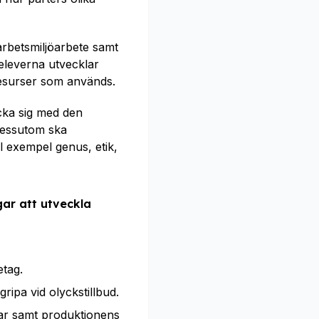
arbetsmiljöarbete samt
t eleverna utvecklar
resurser som används.
ycka sig med den
Dessutom ska
l exempel genus, etik,
ar att utveckla
tag.
ipa vid olyckstillbud.
gar samt produktionens