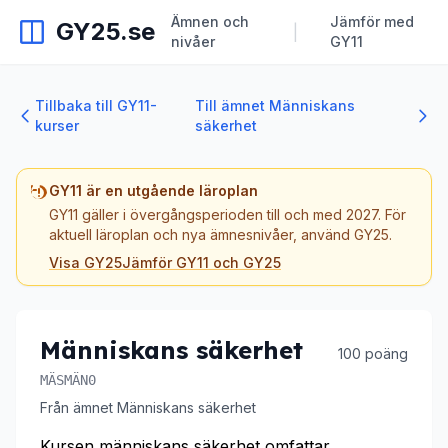
Ämnen och
Jämför med
GY25.se
|
nivåer
GY11
Tillbaka till GY11-
Till ämnet Människans
kurser
säkerhet
GY11 är en utgående läroplan
GY11 gäller i övergångsperioden till och med 2027. För
aktuell läroplan och nya ämnesnivåer, använd GY25.
Visa GY25
Jämför GY11 och GY25
Människans säkerhet
100 poäng
MÄSMÄN0
Från ämnet Människans säkerhet
Kursen människans säkerhet omfattar