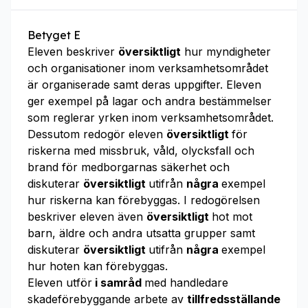
Betyget E
Eleven beskriver
översiktligt
hur myndigheter
och organisationer inom verksamhetsområdet
är organiserade samt deras uppgifter. Eleven
ger exempel på lagar och andra bestämmelser
som reglerar yrken inom verksamhetsområdet.
Dessutom redogör eleven
översiktligt
för
riskerna med missbruk, våld, olycksfall och
brand för medborgarnas säkerhet och
diskuterar
översiktligt
utifrån
några
exempel
hur riskerna kan förebyggas. I redogörelsen
beskriver eleven även
översiktligt
hot mot
barn, äldre och andra utsatta grupper samt
diskuterar
översiktligt
utifrån
några
exempel
hur hoten kan förebyggas.
Eleven utför
i samråd
med handledare
skadeförebyggande arbete av
tillfredsställande