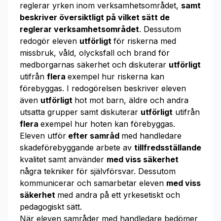
reglerar yrken inom verksamhetsområdet,
samt
beskriver översiktligt på vilket sätt de
reglerar verksamhetsområdet
. Dessutom
redogör eleven
utförligt
för riskerna med
missbruk, våld, olycksfall och brand för
medborgarnas säkerhet och diskuterar
utförligt
utifrån
flera
exempel hur riskerna kan
förebyggas. I redogörelsen beskriver eleven
även
utförligt
hot mot barn, äldre och andra
utsatta grupper samt diskuterar
utförligt
utifrån
flera
exempel hur hoten kan förebyggas.
Eleven utför
efter samråd
med handledare
skadeförebyggande arbete av
tillfredsställande
kvalitet samt använder
med viss säkerhet
några tekniker för självförsvar. Dessutom
kommunicerar och samarbetar eleven
med viss
säkerhet
med andra på ett yrkesetiskt och
pedagogiskt sätt.
När eleven samråder med handledare bedömer