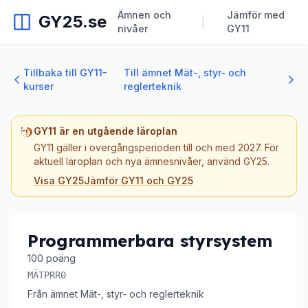
Ämnen och
Jämför med
GY25.se
|
nivåer
GY11
Tillbaka till GY11-
Till ämnet Mät-, styr- och
kurser
reglerteknik
GY11 är en utgående läroplan
GY11 gäller i övergångsperioden till och med 2027. För
aktuell läroplan och nya ämnesnivåer, använd GY25.
Visa GY25
Jämför GY11 och GY25
Programmerbara styrsystem
100 poäng
MÄTPRR0
Från ämnet Mät-, styr- och reglerteknik