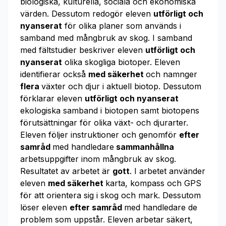
biologiska, kulturella, sociala och ekonomiska
värden. Dessutom redogör eleven
utförligt och
nyanserat
för olika planer som används i
samband med mångbruk av skog. I samband
med fältstudier beskriver eleven
utförligt och
nyanserat
olika skogliga biotoper. Eleven
identifierar också
med säkerhet
och namnger
flera
växter och djur i aktuell biotop. Dessutom
förklarar eleven
utförligt och nyanserat
ekologiska samband i biotopen samt biotopens
förutsättningar för olika växt- och djurarter.
Eleven följer instruktioner och genomför
efter
samråd
med handledare
sammanhållna
arbetsuppgifter inom mångbruk av skog.
Resultatet av arbetet är
gott
. I arbetet använder
eleven
med säkerhet
karta, kompass och GPS
för att orientera sig i skog och mark. Dessutom
löser eleven
efter samråd
med handledare de
problem som uppstår. Eleven arbetar säkert,