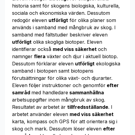
historia samt för skogens biologiska, kulturella,
sociala och ekonomiska värden. Dessutom
redogör eleven
utförligt
för olika planer som
används i samband med mångbruk av skog. I
samband med fältstudier beskriver eleven
utförligt
olika skogliga biotoper. Eleven
identifierar också
med viss säkerhet
och
namnger
flera
växter och djur i aktuell biotop.
Dessutom förklarar eleven
utförligt
ekologiska
samband i biotopen samt biotopens
förutsättningar för olika växt- och djurarter.
Eleven följer instruktioner och genomför
efter
samråd
med handledare
sammanhållna
arbetsuppgifter inom mångbruk av skog.
Resultatet av arbetet är
tillfredsställande
. I
arbetet använder eleven
med viss säkerhet
karta, kompass och GPS för att orientera sig i
skog och mark. Dessutom löser eleven
efter