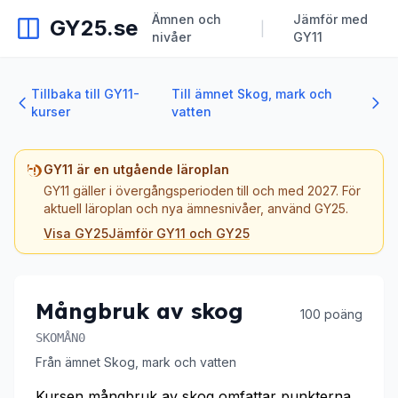
Ämnen och
Jämför med
GY25.se
|
nivåer
GY11
Tillbaka till GY11-
Till ämnet Skog, mark och
kurser
vatten
GY11 är en utgående läroplan
GY11 gäller i övergångsperioden till och med 2027. För
aktuell läroplan och nya ämnesnivåer, använd GY25.
Visa GY25
Jämför GY11 och GY25
Mångbruk av skog
100 poäng
SKOMÅN0
Från ämnet Skog, mark och vatten
Kursen mångbruk av skog omfattar punkterna