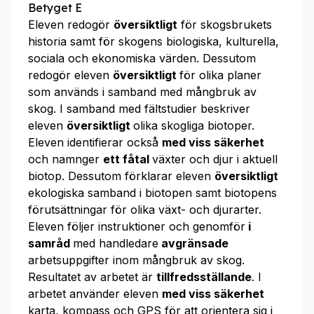
Betyget E
Eleven redogör
översiktligt
för skogsbrukets
historia samt för skogens biologiska, kulturella,
sociala och ekonomiska värden. Dessutom
redogör eleven
översiktligt
för olika planer
som används i samband med mångbruk av
skog. I samband med fältstudier beskriver
eleven
översiktligt
olika skogliga biotoper.
Eleven identifierar också
med viss säkerhet
och namnger
ett fåtal
växter och djur i aktuell
biotop. Dessutom förklarar eleven
översiktligt
ekologiska samband i biotopen samt biotopens
förutsättningar för olika växt- och djurarter.
Eleven följer instruktioner och genomför
i
samråd
med handledare
avgränsade
arbetsuppgifter inom mångbruk av skog.
Resultatet av arbetet är
tillfredsställande
. I
arbetet använder eleven
med viss säkerhet
karta, kompass och GPS för att orientera sig i