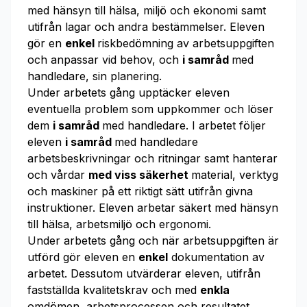
med hänsyn till hälsa, miljö och ekonomi samt
utifrån lagar och andra bestämmelser. Eleven
gör en
enkel
riskbedömning av arbetsuppgiften
och anpassar vid behov, och
i samråd
med
handledare, sin planering.
Under arbetets gång upptäcker eleven
eventuella problem som uppkommer och löser
dem
i samråd
med handledare. I arbetet följer
eleven
i samråd
med handledare
arbetsbeskrivningar och ritningar samt hanterar
och vårdar
med viss säkerhet
material, verktyg
och maskiner på ett riktigt sätt utifrån givna
instruktioner. Eleven arbetar säkert med hänsyn
till hälsa, arbetsmiljö och ergonomi.
Under arbetets gång och när arbetsuppgiften är
utförd gör eleven en
enkel
dokumentation av
arbetet. Dessutom utvärderar eleven, utifrån
fastställda kvalitetskrav och med
enkla
omdömen, arbetsprocessen och resultatet.