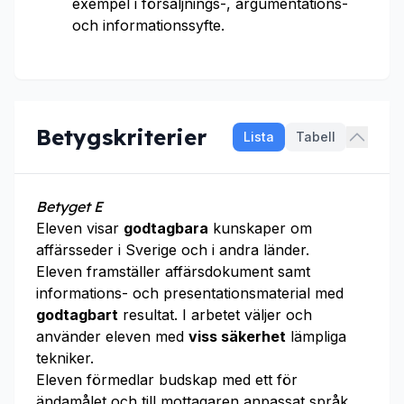
exempel i försäljnings-, argumentations-
och informationssyfte.
Betygskriterier
Lista
Tabell
Betyget E
Eleven visar
godtagbara
kunskaper om
affärsseder i Sverige och i andra länder.
Eleven framställer affärsdokument samt
informations- och presentationsmaterial med
godtagbart
resultat. I arbetet väljer och
använder eleven med
viss säkerhet
lämpliga
tekniker.
Eleven förmedlar budskap med ett för
ändamålet och till mottagaren anpassat språk