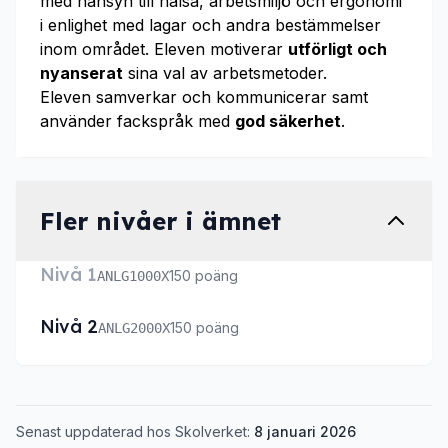
med hänsyn till hälsa, arbetsmiljö och ergonomi
i enlighet med lagar och andra bestämmelser
inom området. Eleven motiverar
utförligt och
nyanserat
sina val av arbetsmetoder.
Eleven samverkar och kommunicerar samt
använder fackspråk med
god säkerhet
.
Fler nivåer i ämnet
Nivå 1
150 poäng
ANLG1000X
Nivå 2
150 poäng
ANLG2000X
Senast uppdaterad hos Skolverket:
8 januari 2026