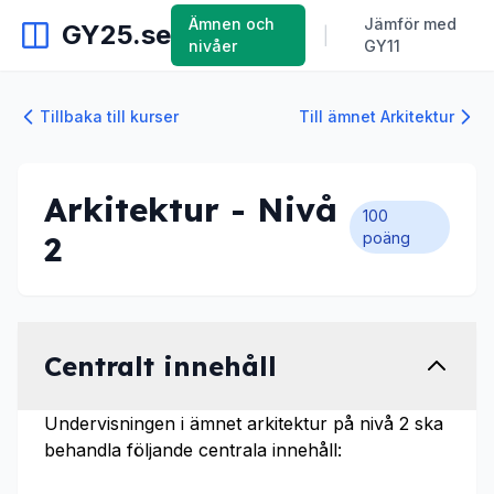
Ämnen och
Jämför med
GY25.se
|
nivåer
GY11
Tillbaka till kurser
Till ämnet Arkitektur
Arkitektur - Nivå
100
2
poäng
Centralt innehåll
Undervisningen i ämnet arkitektur på nivå 2 ska
behandla följande centrala innehåll: