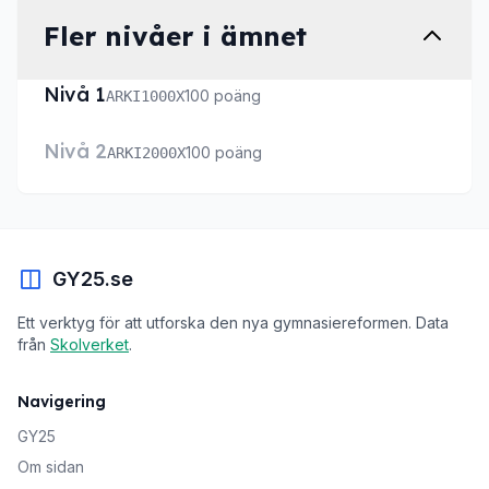
Fler nivåer i ämnet
Nivå 1
100 poäng
ARKI1000X
Nivå 2
100 poäng
ARKI2000X
GY25.se
Ett verktyg för att utforska den nya gymnasiereformen. Data
från
Skolverket
.
Navigering
GY25
Om sidan