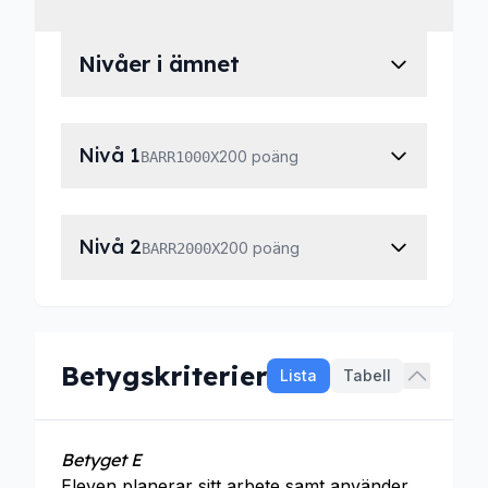
Nivåer i ämnet
Nivå 1
200 poäng
BARR1000X
Nivå 2
200 poäng
BARR2000X
Betygskriterier
Lista
Tabell
Betyget E
Eleven planerar sitt arbete samt använder