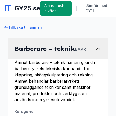
Ämnen och
Jämför med
GY25.se
|
nivåer
GY11
Tillbaka till ämnen
Barberare – teknik
BARR
Ämnet barberare – teknik har sin grund i
barberaryrkets tekniska kunnande för
klippning, skäggskulptering och rakning.
Ämnet behandlar barberaryrkets
grundläggande tekniker samt maskiner,
material, produkter och verktyg som
används inom yrkesutövandet.
Kategorier