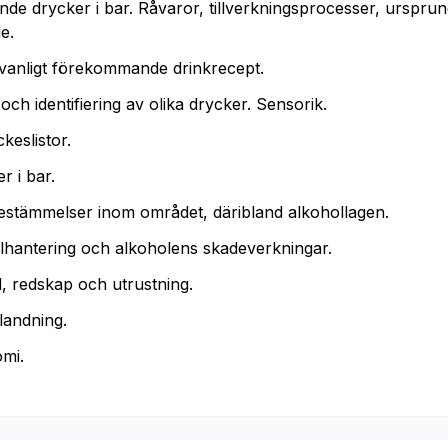
de drycker i bar. Råvaror, tillverkningsprocesser, ursprung
e.
vanligt förekommande drinkrecept.
ch identifiering av olika drycker. Sensorik.
keslistor.
r i bar.
estämmelser inom området, däribland alkohollagen.
lhantering och alkoholens skadeverkningar.
l, redskap och utrustning.
landning.
mi.