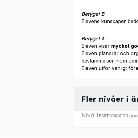
Betyget B
Elevens kunskaper bed
Betyget A
Eleven visar
mycket go
Eleven planerar och org
bestämmelser inom omr
Eleven utför vanligt f
Fler nivåer i 
Nivå 1
100 poä
BART1000X