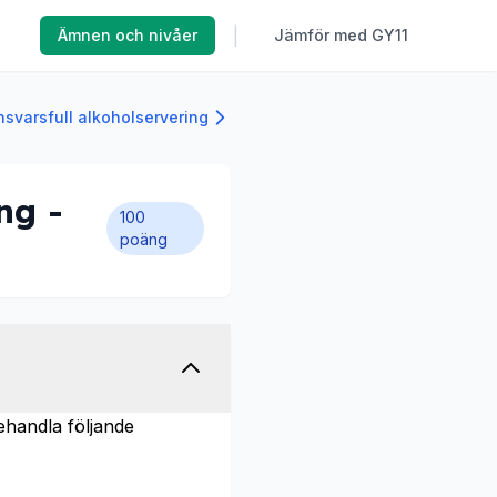
|
Ämnen och nivåer
Jämför med GY11
nsvarsfull alkoholservering
ng -
100
poäng
ehandla följande