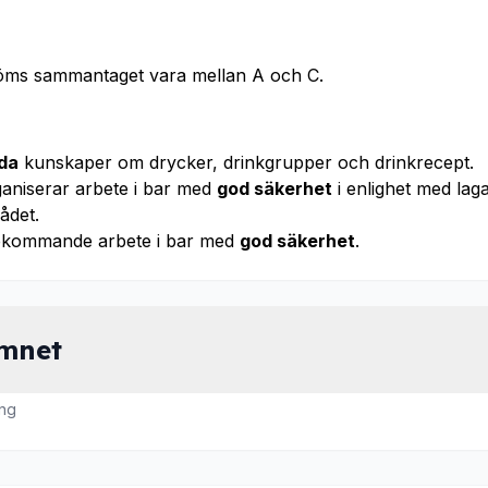
öms sammantaget vara mellan A och C.
da
kunskaper om drycker, drinkgrupper och drinkrecept.
aniserar arbete i bar med
god säkerhet
i enlighet med lag
ådet.
örekommande arbete i bar med
god säkerhet
.
ämnet
ng