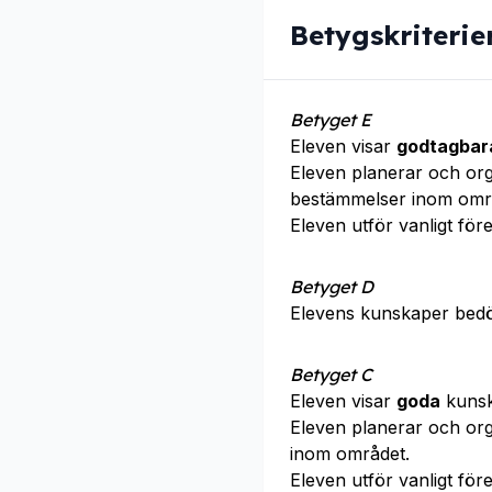
Betygskriterie
Betyget E
Eleven visar
godtagbar
Eleven planerar och org
bestämmelser inom omr
Eleven utför vanligt f
Betyget D
Elevens kunskaper bed
Betyget C
Eleven visar
goda
kunsk
Eleven planerar och org
inom området.
Eleven utför vanligt f