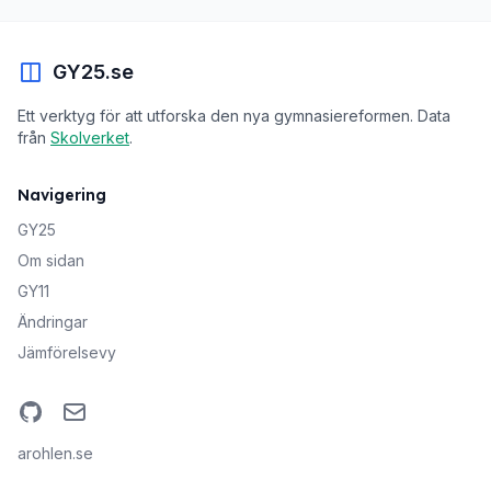
GY25.se
Ett verktyg för att utforska den nya gymnasiereformen. Data
från
Skolverket
.
Navigering
GY25
Om sidan
GY11
Ändringar
Jämförelsevy
GitHub
Email
arohlen.se