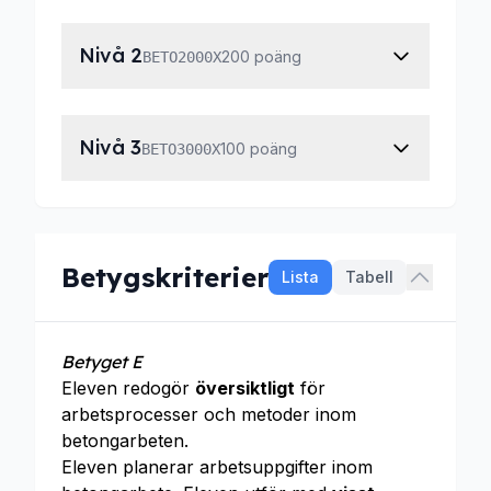
Nivå 2
200 poäng
BETO2000X
Nivå 3
100 poäng
BETO3000X
Betygskriterier
Lista
Tabell
Betyget E
Eleven redogör
översiktligt
för
arbetsprocesser och metoder inom
betongarbeten.
Eleven planerar arbetsuppgifter inom