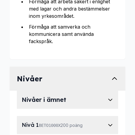
Förmåga att arbeta säkert i enlighet
med lagar och andra bestämmelser
inom yrkesområdet.
Förmåga att samverka och
kommunicera samt använda
fackspråk.
Nivåer
Nivåer i ämnet
Nivå 1
200 poäng
BETO1000X