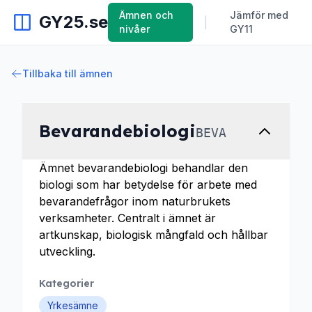
Ämnen och
Jämför med
GY25.se
|
nivåer
GY11
Tillbaka till ämnen
Bevarandebiologi
BEVA
Ämnet bevarandebiologi behandlar den
biologi som har betydelse för arbete med
bevarandefrågor inom naturbrukets
verksamheter. Centralt i ämnet är
artkunskap, biologisk mångfald och hållbar
utveckling.
Kategorier
Yrkesämne