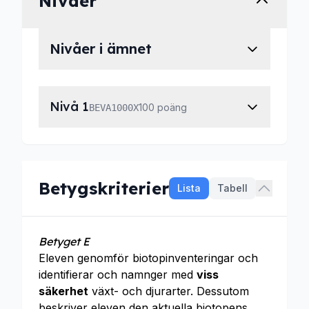
Nivåer
Nivåer i ämnet
Nivå 1
100 poäng
BEVA1000X
Betygskriterier
Lista
Tabell
Betyget E
Eleven genomför biotopinventeringar och
identifierar och namnger med
viss
säkerhet
växt- och djurarter. Dessutom
beskriver eleven den aktuella biotopens