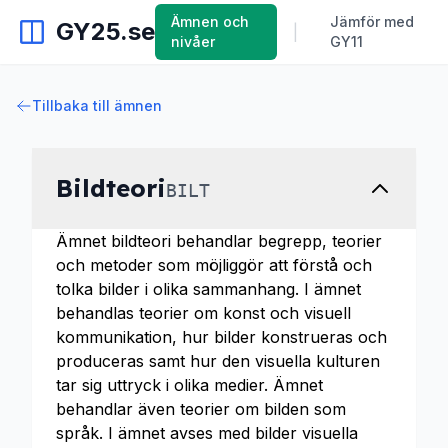
Ämnen och
Jämför med
GY25.se
|
nivåer
GY11
Tillbaka till ämnen
Bildteori
BILT
Ämnet bildteori behandlar begrepp, teorier
och metoder som möjliggör att förstå och
tolka bilder i olika sammanhang. I ämnet
behandlas teorier om konst och visuell
kommunikation, hur bilder konstrueras och
produceras samt hur den visuella kulturen
tar sig uttryck i olika medier. Ämnet
behandlar även teorier om bilden som
språk. I ämnet avses med bilder visuella