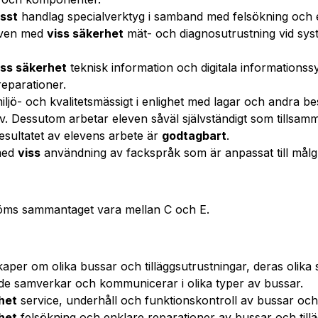
isst
handlag specialverktyg i samband med felsökning och e
even med
viss säkerhet
mät- och diagnosutrustning vid sy
iss säkerhet
teknisk information och digitala information
reparationer.
iljö- och kvalitetsmässigt i enlighet med lagar och andra 
av. Dessutom arbetar eleven såväl självständigt som tillsam
esultatet av elevens arbete är
godtagbart
.
med
viss
användning av fackspråk som är anpassat till mål
öms sammantaget vara mellan C och E.
per om olika bussar och tilläggsutrustningar, deras olika
e samverkar och kommunicerar i olika typer av bussar.
het
service, underhåll och funktionskontroll av bussar och 
het
felsökning och enklare reparationer av bussar och till