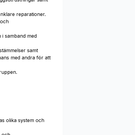
nklare reparationer.
 och
em i samband med
bestämmelser samt
mans med andra för att
gruppen.
as olika system och
r och