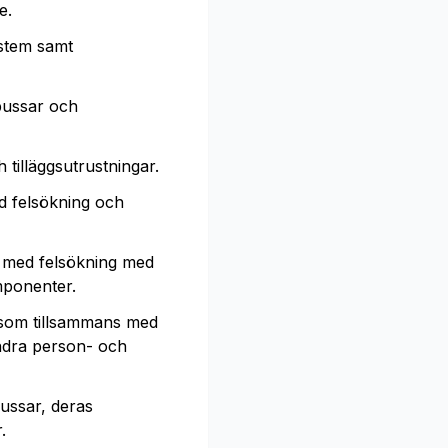
e.
ystem samt
bussar och
tilläggsutrustningar.
d felsökning och
d med felsökning med
mponenter.
t som tillsammans med
indra person- och
ussar, deras
.