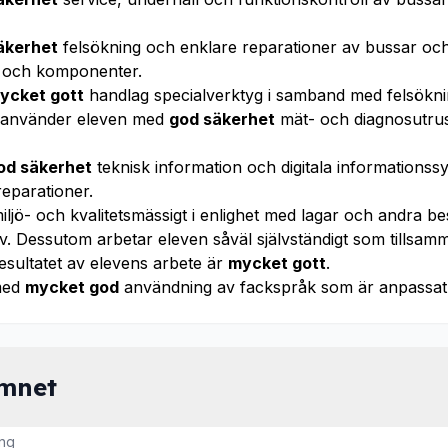
äkerhet
felsökning och enklare reparationer av bussar och 
m och komponenter.
ycket gott
handlag specialverktyg i samband med felsökni
m använder eleven med
god säkerhet
mät- och diagnosutrus
od säkerhet
teknisk information och digitala informations
reparationer.
iljö- och kvalitetsmässigt i enlighet med lagar och andra 
av. Dessutom arbetar eleven såväl självständigt som tillsam
esultatet av elevens arbete är
mycket gott
.
med
mycket god
användning av fackspråk som är anpassat 
ämnet
ng