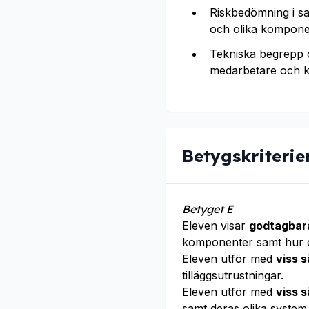
Riskbedömning i sa
och olika komponen
Tekniska begrepp 
medarbetare och k
Betygskriterie
Betyget E
Eleven visar
godtagbar
komponenter samt hur d
Eleven utför med
viss 
tilläggsutrustningar.
Eleven utför med
viss 
samt deras olika syste