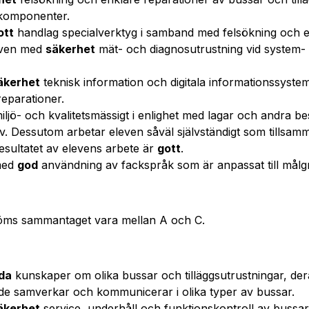
 komponenter.
ott
handlag specialverktyg i samband med felsökning och e
even med
säkerhet
mät- och diagnosutrustning vid system-
äkerhet
teknisk information och digitala informationssyst
reparationer.
iljö- och kvalitetsmässigt i enlighet med lagar och andra 
av. Dessutom arbetar eleven såväl självständigt som tillsam
esultatet av elevens arbete är
gott
.
med
god
användning av fackspråk som är anpassat till mål
öms sammantaget vara mellan A och C.
da
kunskaper om olika bussar och tilläggsutrustningar, der
e samverkar och kommunicerar i olika typer av bussar.
äkerhet
service, underhåll och funktionskontroll av bussa