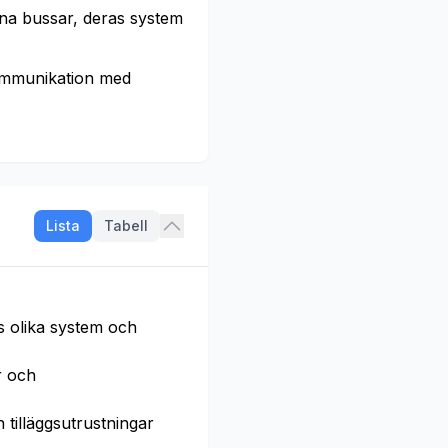
na bussar, deras system
ommunikation med
Lista
Tabell
s olika system och
r och
tilläggsutrustningar