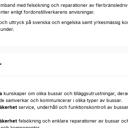
mband med felsökning och reparationer av flerbränsledriv
ter enligt fordonstillverkarens anvisningar.
och uttryck på svenska och engelska samt yrkesmässig k
under.
r
a
kunskaper om olika bussar och tilläggsutrustningar, dera
e samverkar och kommunicerar i olika typer av bussar.
säkerhet
service, underhåll och funktionskontroll av bussa
säkerhet
felsökning och enklare reparationer av bussar och 
m och komponenter.