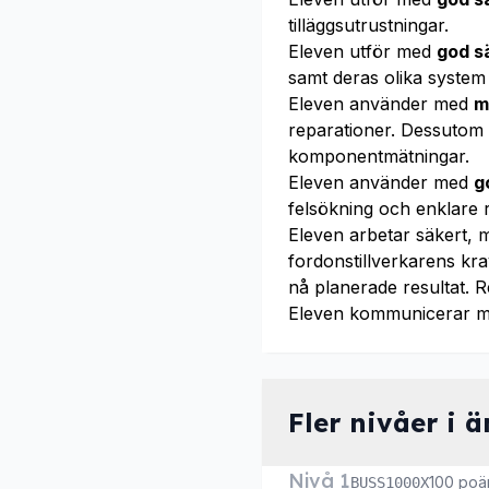
tilläggsutrustningar.
Eleven utför med
god s
samt deras olika syste
Eleven använder med
m
reparationer. Dessuto
komponentmätningar.
Eleven använder med
g
felsökning och enklare 
Eleven arbetar säkert, m
fordonstillverkarens kr
nå planerade resultat. R
Eleven kommunicerar 
Fler nivåer i 
Nivå 1
100 poä
BUSS1000X