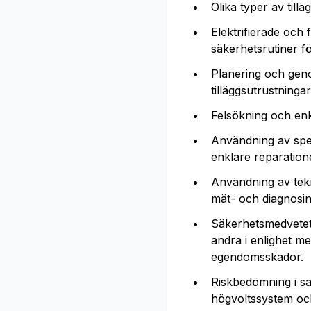
Olika typer av til
Elektrifierade oc
säkerhetsrutiner f
Planering och geno
tilläggsutrustningar
Felsökning och enk
Användning av spe
enklare reparatione
Användning av tekn
mät- och diagnosi
Säkerhetsmedvetet 
andra i enlighet m
egendomsskador.
Riskbedömning i sa
högvoltssystem och