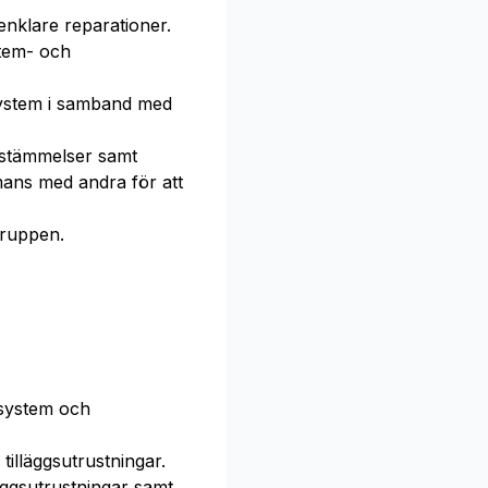
nklare reparationer.
stem- och
ssystem i samband med
bestämmelser samt
mans med andra för att
gruppen.
 system och
tilläggsutrustningar.
äggsutrustningar samt