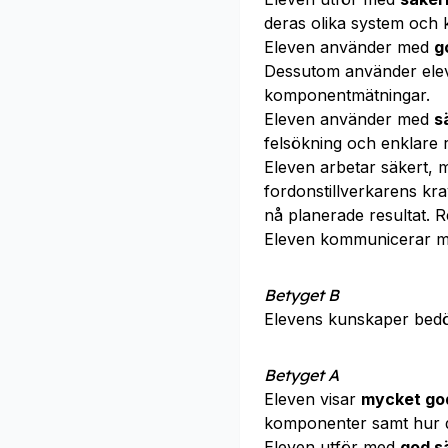
deras olika system och
Eleven använder med
g
Dessutom använder el
komponentmätningar.
Eleven använder med
s
felsökning och enklare 
Eleven arbetar säkert, m
fordonstillverkarens kr
nå planerade resultat. R
Eleven kommunicerar 
Betyget B
Elevens kunskaper bed
Betyget A
Eleven visar
mycket go
komponenter samt hur d
Eleven utför med
god s