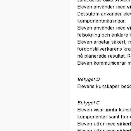
Eleven använder med
v
Dessutom använder el
komponentmätningar.
Eleven använder med
v
felsökning och enklare 
Eleven arbetar säkert, m
fordonstillverkarens kr
nå planerade resultat. R
Eleven kommunicerar 
Betyget D
Elevens kunskaper bed
Betyget C
Eleven visar
goda
kunska
komponenter samt hur d
Eleven utför med
säker
Eleven utför med
säker