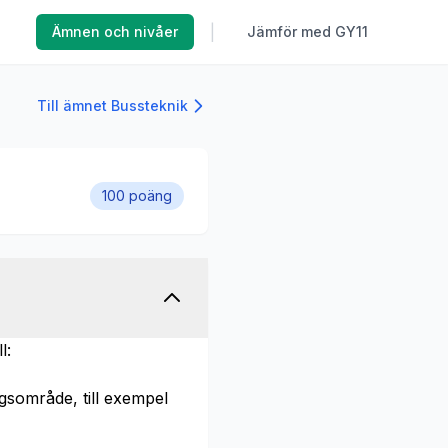
|
Ämnen och nivåer
Jämför med GY11
Till ämnet Bussteknik
100 poäng
l:
sområde, till exempel