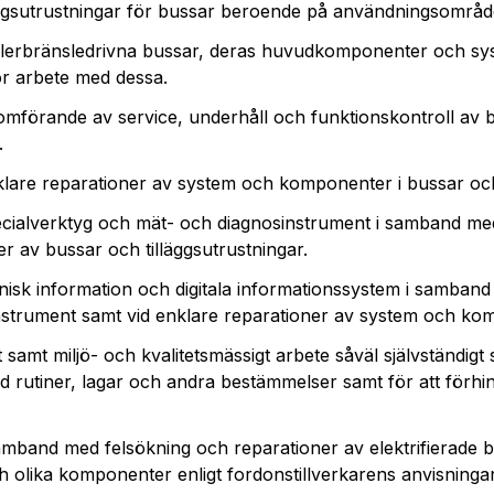
läggsutrustningar för bussar beroende på användningsområd
h flerbränsledrivna bussar, deras huvudkomponenter och s
ör arbete med dessa.
mförande av service, underhåll och funktionskontroll av 
.
lare reparationer av system och komponenter i bussar och 
cialverktyg och mät- och diagnosinstrument i samband me
r av bussar och tilläggsutrustningar.
isk information och digitala informationssystem i samban
nstrument samt vid enklare reparationer av system och ko
samt miljö- och kvalitetsmässigt arbete såväl självständig
ed rutiner, lagar och andra bestämmelser samt för att förh
mband med felsökning och reparationer av elektrifierade b
 olika komponenter enligt fordonstillverkarens anvisningar