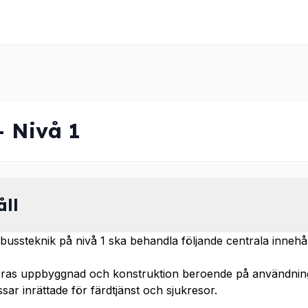
- Nivå 1
åll
ussteknik på nivå 1 ska behandla följande centrala innehål
deras uppbyggnad och konstruktion beroende på användning
sar inrättade för färdtjänst och sjukresor.