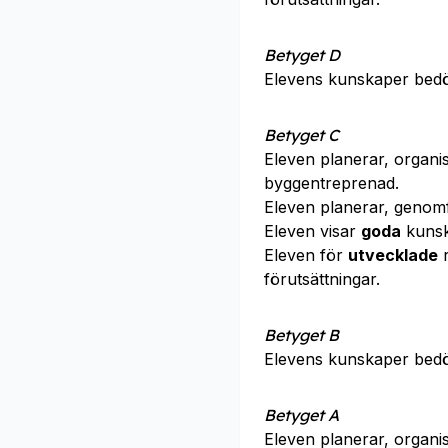
Betyget D
Elevens kunskaper bed
Betyget C
Eleven planerar, organ
byggentreprenad.
Eleven planerar, genom
Eleven visar
goda
kunsk
Eleven för
utvecklade
r
förutsättningar.
Betyget B
Elevens kunskaper bed
Betyget A
Eleven planerar, organ