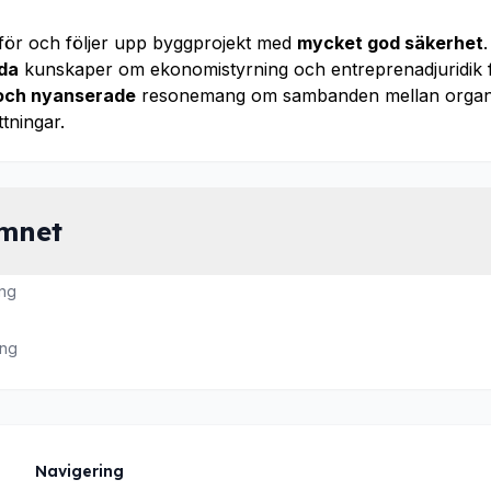
för och följer upp byggprojekt med
mycket god säkerhet
.
da
kunskaper om ekonomistyrning och entreprenadjuridik f
och nyanserade
resonemang om sambanden mellan organis
ttningar.
ämnet
ng
äng
Navigering