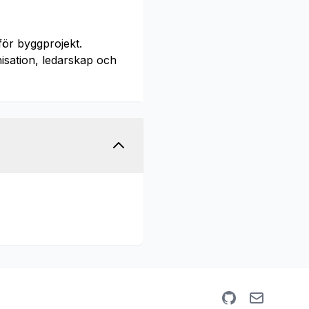
ör byggprojekt.
ation, ledarskap och
GitHub
Email