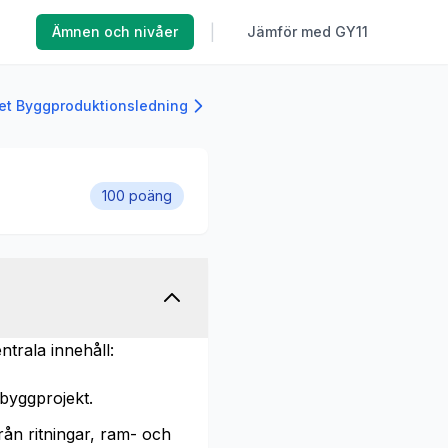
|
Ämnen och nivåer
Jämför med GY11
net Byggproduktionsledning
100 poäng
trala innehåll:
byggprojekt.
rån ritningar, ram- och