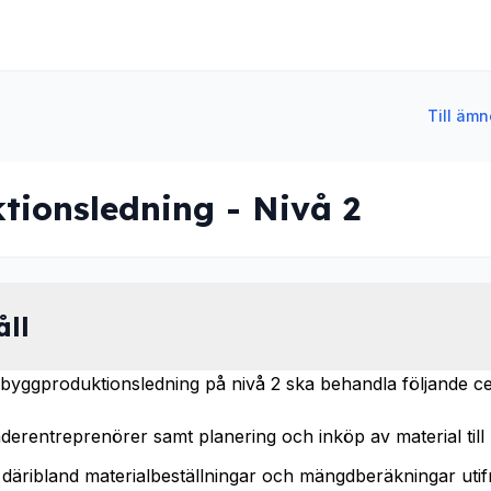
Till äm
ionsledning - Nivå 2
åll
byggproduktionsledning på nivå 2 ska behandla följande cen
erentreprenörer samt planering och inköp av material till 
 däribland materialbeställningar och mängdberäkningar utif