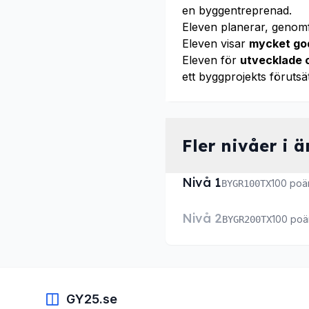
en byggentreprenad.
Eleven planerar, genom
Eleven visar
mycket go
Eleven för
utvecklade 
ett byggprojekts förutsä
Fler nivåer i 
Nivå 1
100 poä
BYGR100TX
Nivå 2
100 po
BYGR200TX
GY25.se