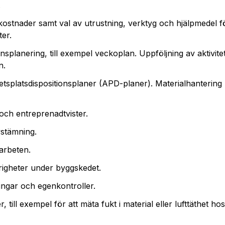
.
ostnader samt val av utrustning, verktyg och hjälpmedel f
ter.
splanering, till exempel veckoplan. Uppföljning av aktivite
n.
etsplatsdispositionsplaner (APD-planer). Materialhantering 
och entreprenadtvister.
vstämning.
arbeten.
righeter under byggskedet.
ningar och egenkontroller.
, till exempel för att mäta fukt i material eller lufttäthet 