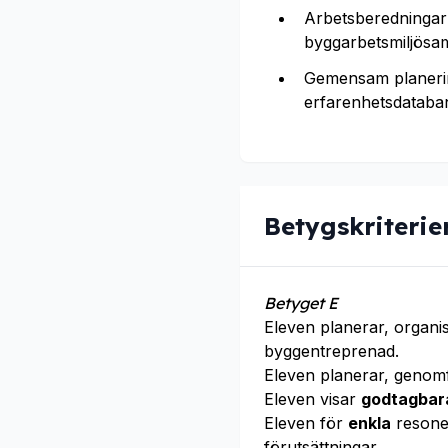
Arbetsberedningar 
byggarbetsmiljösa
Gemensam planering
erfarenhetsdataban
Betygskriterie
Betyget E
Eleven planerar, organ
byggentreprenad.
Eleven planerar, genom
Eleven visar
godtagbar
Eleven för
enkla
resone
förutsättningar.