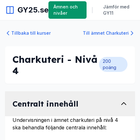
Ämnen och
Jämför med
GY25.se
|
nivåer
GY11
Tillbaka till kurser
Till ämnet Charkuteri
Charkuteri - Nivå
200
4
poäng
Centralt innehåll
Undervisningen i ämnet charkuteri på nivå 4
ska behandla följande centrala innehåll: