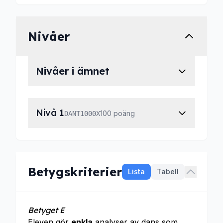
Nivåer
Nivåer i ämnet
Nivå 1
100 poäng
DANT1000X
Betygskriterier
Lista
Tabell
Betyget E
Eleven gör
enkla
analyser av dans som