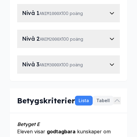
Nivå 1
100 poäng
ANIM1000X
Nivå 2
100 poäng
ANIM2000X
Nivå 3
100 poäng
ANIM3000X
Betygskriterier
Lista
Tabell
Betyget E
Eleven visar
godtagbara
kunskaper om