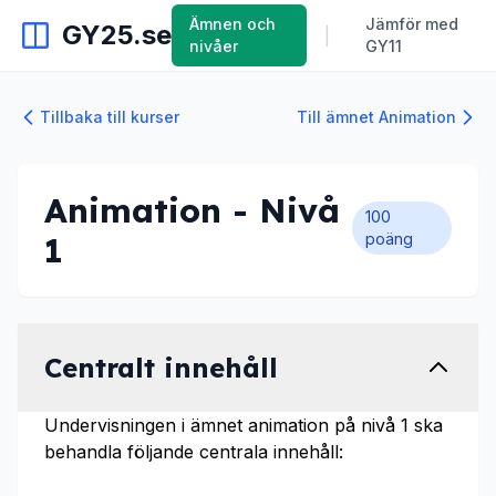
Ämnen och
Jämför med
GY25.se
|
nivåer
GY11
Tillbaka till kurser
Till ämnet Animation
Animation - Nivå
100
1
poäng
Centralt innehåll
Undervisningen i ämnet animation på nivå 1 ska
behandla följande centrala innehåll: