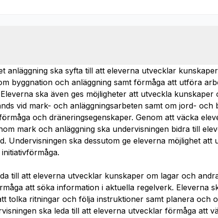
t anläggning ska syfta till att eleverna utvecklar kunskap
om byggnation och anläggning samt förmåga att utföra arb
Eleverna ska även ges möjligheter att utveckla kunskaper
nds vid mark- och anläggningsarbeten samt om jord- och 
sförmåga och dräneringsegenskaper. Genom att väcka eleve
nom mark och anläggning ska undervisningen bidra till eleve
id. Undervisningen ska dessutom ge eleverna möjlighet att ut
nitiativförmåga.
da till att eleverna utvecklar kunskaper om lagar och and
måga att söka information i aktuella regelverk. Eleverna s
tt tolka ritningar och följa instruktioner samt planera och 
visningen ska leda till att eleverna utvecklar förmåga att v