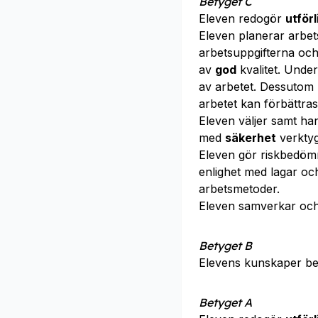
Betyget C
Eleven redogör
utförl
Eleven planerar arbe
arbetsuppgifterna och
av
god
kvalitet. Unde
av arbetet. Dessutom 
arbetet kan förbättras
Eleven väljer samt h
med
säkerhet
verktyg
Eleven gör riskbedömn
enlighet med lagar o
arbetsmetoder.
Eleven samverkar oc
Betyget B
Elevens kunskaper b
Betyget A