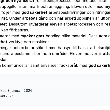
ligt och nyanserat
för arbetsprocesser och metoder inom 
tsuppgifter inom mark och anläggning. Eleven utför med
my
 följer med
god säkerhet
arbetsbeskrivningar och ritningar
litet. Under arbetets gång och när arbetsuppgiften är utfö
tet. Dessutom utvärderar eleven arbetsprocessen och resu
 kan förbättras.
anterar med
mycket gott
handlag olika material. Dessutom
rhet
verktyg och maskiner.
ingar och arbetar säkert med hänsyn till hälsa, arbetsmilj
ch andra bestämmelser inom området. Eleven motiverar
utf
oder.
h kommunicerar samt använder fackspråk med
god säker
rket:
8 januari 2026
uari 2026