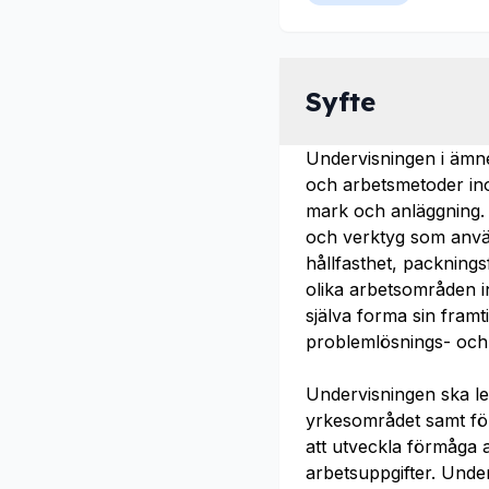
Syfte
Undervisningen i ämne
och arbetsmetoder in
mark och anläggning. 
och verktyg som anvä
hållfasthet, packning
olika arbetsområden i
själva forma sin framt
problemlösnings- och i
Undervisningen ska le
yrkesområdet samt för
att utveckla förmåga a
arbetsuppgifter. Under