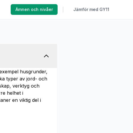
|
Ämnen och nivåer
Jämför med GY11
 exempel husgrunder,
a typer av jord- och
dskap, verktyg och
re helhet i
er en viktig del i