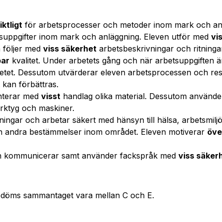
ktligt
för arbetsprocesser och metoder inom mark och an
tsuppgifter inom mark och anläggning. Eleven utför med
vi
 följer med
viss säkerhet
arbetsbeskrivningar och ritningar
bar
kvalitet. Under arbetets gång och när arbetsuppgiften ä
tet. Dessutom utvärderar eleven arbetsprocessen och resu
 kan förbättras.
anterar med
visst
handlag olika material. Dessutom använde
rktyg och maskiner.
ingar och arbetar säkert med hänsyn till hälsa, arbetsmilj
ch andra bestämmelser inom området. Eleven motiverar
öve
h kommunicerar samt använder fackspråk med
viss säker
edöms sammantaget vara mellan C och E.