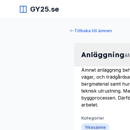
GY25.se
Tillbaka till ämnen
Anläggning
A
Ämnet anläggning beha
vägar, och trädgårdsa
bergmaterial samt hur
teknisk utrustning. Ma
byggprocessen. Därför
arbetet.
Kategorier
Yrkesämne