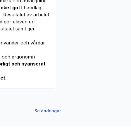
mark och anläggning.
cket gott
handlag
. Resultatet av arbetet
rd gör eleven en
ltatet samt ger
 använder och vårdar
ö och ergonomi i
örligt och nyanserat
het
.
Se ändringar