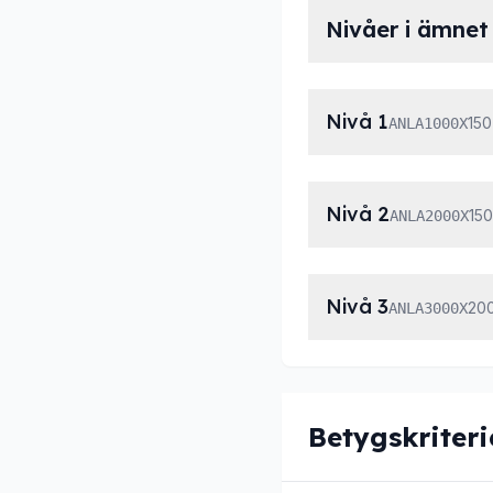
Nivåer i ämnet
Nivå 1
150
ANLA1000X
Nivå 2
15
ANLA2000X
Nivå 3
20
ANLA3000X
Betygskriteri