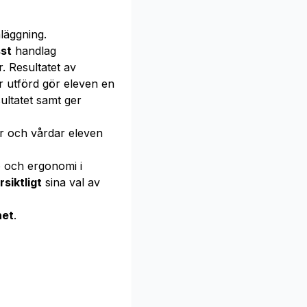
läggning.
sst
handlag
. Resultatet av
r utförd gör eleven en
ltatet samt ger
r och vårdar eleven
ö och ergonomi i
rsiktligt
sina val av
het
.