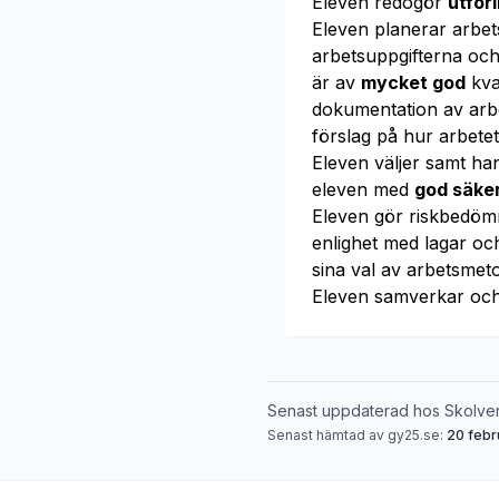
Eleven redogör
utför
Eleven planerar arbe
arbetsuppgifterna och
är av
mycket god
kva
dokumentation av arbe
förslag på hur arbetet
Eleven väljer samt h
eleven med
god säke
Eleven gör riskbedömn
enlighet med lagar o
sina val av arbetsmet
Eleven samverkar oc
Senast uppdaterad hos Skolve
Senast hämtad av gy25.se:
20 febr