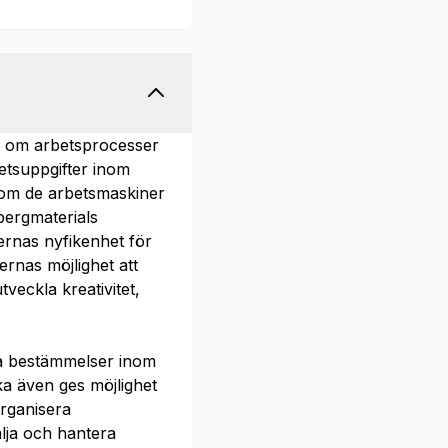
er om arbetsprocesser
etsuppgifter inom
 om de arbetsmaskiner
bergmaterials
rnas nyfikenhet för
rnas möjlighet att
veckla kreativitet,
ra bestämmelser inom
ka även ges möjlighet
organisera
älja och hantera