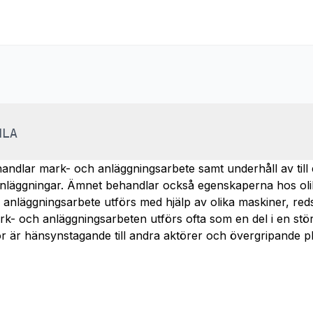
NLA
ndlar mark- och anläggningsarbete samt underhåll av till
nläggningar. Ämnet behandlar också egenskaperna hos olik
 anläggningsarbete utförs med hjälp av olika maskiner, re
rk- och anläggningsarbeten utförs ofta som en del i en stör
 är hänsynstagande till andra aktörer och övergripande plan