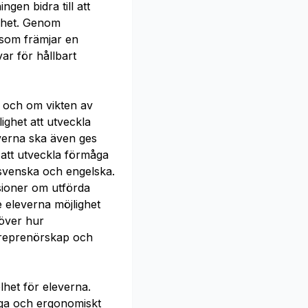
en bidra till att
erhet. Genom
 som främjar en
ar för hållbart
n och om vikten av
ghet att utveckla
leverna ska även ges
t att utveckla förmåga
svenska och engelska.
sioner om utförda
 eleverna möjlighet
 över hur
treprenörskap och
lhet för eleverna.
iga och ergonomiskt