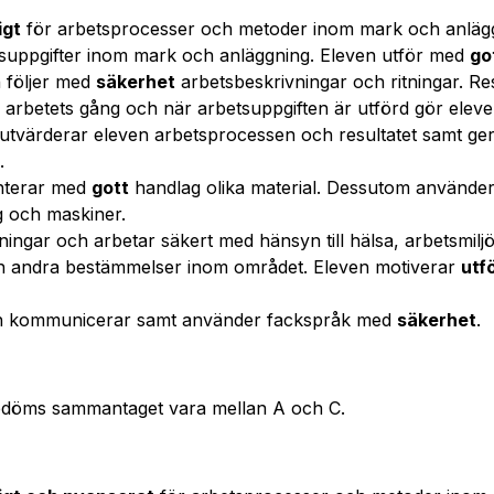
igt
för arbetsprocesser och metoder inom mark och anläg
tsuppgifter inom mark och anläggning. Eleven utför med
go
 följer med
säkerhet
arbetsbeskrivningar och ritningar. Res
r arbetets gång och när arbetsuppgiften är utförd gör ele
utvärderar eleven arbetsprocessen och resultatet samt ger
.
anterar med
gott
handlag olika material. Dessutom använder
 och maskiner.
ingar och arbetar säkert med hänsyn till hälsa, arbetsmilj
ch andra bestämmelser inom området. Eleven motiverar
utfö
h kommunicerar samt använder fackspråk med
säkerhet
.
edöms sammantaget vara mellan A och C.