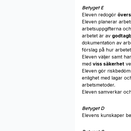
Betyget E
Eleven redogör
översi
Eleven planerar arbe
arbetsuppgifterna och
arbetet är av
godtag
dokumentation av arbe
förslag på hur arbetet
Eleven väljer samt h
med
viss säkerhet
ve
Eleven gör riskbedömn
enlighet med lagar o
arbetsmetoder.
Eleven samverkar oc
Betyget D
Elevens kunskaper b