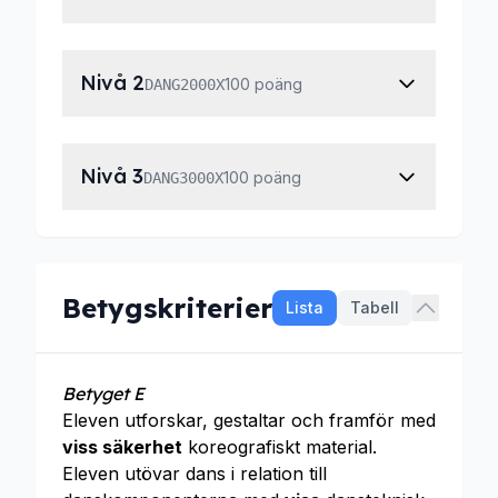
Nivå 2
100 poäng
DANG2000X
Nivå 3
100 poäng
DANG3000X
Betygskriterier
Lista
Tabell
Betyget E
Eleven utforskar, gestaltar och framför med
viss säkerhet
koreografiskt material.
Eleven utövar dans i relation till