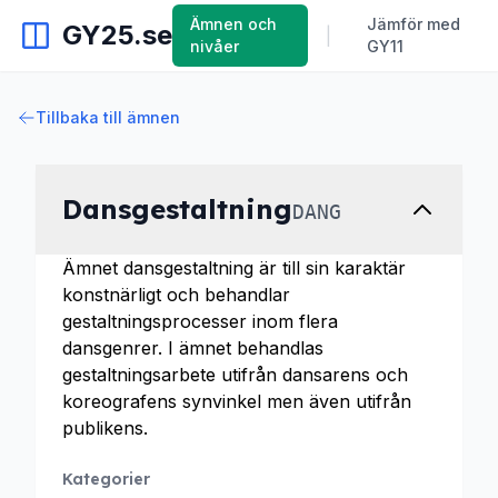
Ämnen och
Jämför med
GY25.se
|
nivåer
GY11
Tillbaka till ämnen
Dansgestaltning
DANG
Ämnet dansgestaltning är till sin karaktär
konstnärligt och behandlar
gestaltningsprocesser inom flera
dansgenrer. I ämnet behandlas
gestaltningsarbete utifrån dansarens och
koreografens synvinkel men även utifrån
publikens.
Kategorier