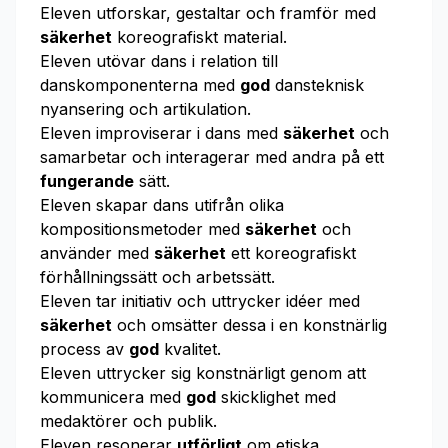
Eleven utforskar, gestaltar och framför med
säkerhet
koreografiskt material.
Eleven utövar dans i relation till
danskomponenterna med
god
dansteknisk
nyansering och artikulation.
Eleven improviserar i dans med
säkerhet
och
samarbetar och interagerar med andra på ett
fungerande
sätt.
Eleven skapar dans utifrån olika
kompositionsmetoder med
säkerhet
och
använder med
säkerhet
ett koreografiskt
förhållningssätt och arbetssätt.
Eleven tar initiativ och uttrycker idéer med
säkerhet
och omsätter dessa i en konstnärlig
process av
god
kvalitet.
Eleven uttrycker sig konstnärligt genom att
kommunicera med
god
skicklighet med
medaktörer och publik.
Eleven resonerar
utförligt
om etiska