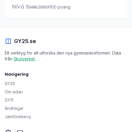
Nivå 3
100 poäng
DANG3000X
GY25.se
Ett verktyg för att utforska den nya gymnasiereformen. Data
från
Skolverket
.
Navigering
GY25
Om sidan
GY11
Ändringar
Jämförelsevy