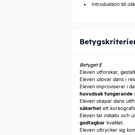
Introduktion till ol
Betygskriterie
Betyget E
Eleven utforskar, gesta
Eleven utövar dans i re
Eleven improviserar i 
huvudsak fungerande
s
Eleven skapar dans uti
säkerhet
ett koreografis
Eleven tar initiativ och
godtagbar
kvalitet.
Eleven uttrycker sig k