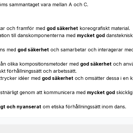
öms sammantaget vara mellan A och C.
ltar och framför med
god säkerhet
koreografiskt material.
lation till danskomponenterna med
mycket god
dansteknisk
dans med
god säkerhet
och samarbetar och interagerar med
från olika kompositionsmetoder med
god säkerhet
och anv
kt förhållningssätt och arbetssätt.
 uttrycker idéer med
god säkerhet
och omsätter dessa i en k
onstnärligt genom att kommunicera med
mycket god
skickli
ligt och nyanserat
om etiska förhållningssätt inom dans.