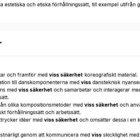
ika estetiska och etiska förhållningssätt, till exempel utifrån 
r
ltar och framför med
viss säkerhet
koreografiskt material.
lation till danskomponenterna med
viss
dansteknisk nyanseri
dans med
viss säkerhet
och samarbetar och interagerar med
ätt.
från olika kompositionsmetoder med
viss säkerhet
och anv
kt förhållningssätt och arbetssätt.
 uttrycker idéer med
viss säkerhet
och omsätter dessa i en k
onstnärligt genom att kommunicera med
viss
skicklighet med