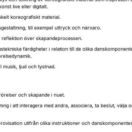
nst live eller digitalt.
elt koreografiskt material.
estaltning, till exempel uttryck och närvaro.
 reflektion över skapandeprocessen.
anstekniska färdigheter i relation till de olika danskomponen
örelsedynamik.
ll musik, ljud och tystnad.
örelser och skapande i nuet.
ng i att interagera med andra, associera, ta beslut, välja och
mprovisation utifrån olika instruktioner och danskomponenter