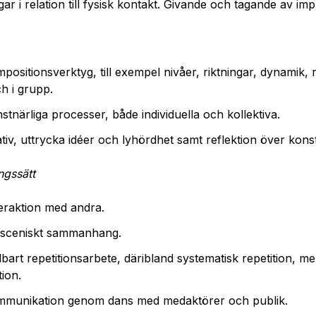
r i relation till fysisk kontakt. Givande och tagande av imp
ompositionsverktyg, till exempel nivåer, riktningar, dynamik, 
ch i grupp.
onstnärliga processer, både individuella och kollektiva.
tiativ, uttrycka idéer och lyhördhet samt reflektion över konst
ngssätt
eraktion med andra.
t sceniskt sammanhang.
ållbart repetitionsarbete, däribland systematisk repetition, m
tion.
kommunikation genom dans med medaktörer och publik.