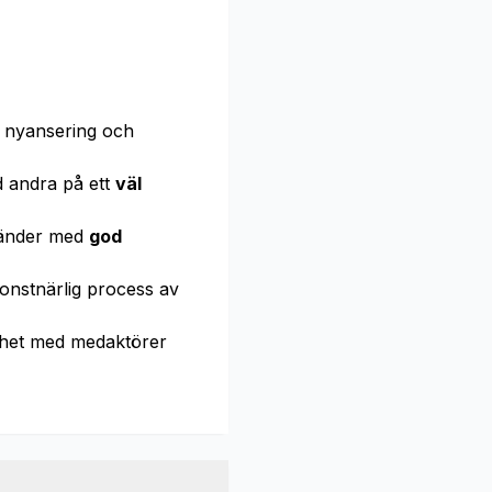
 nyansering och
 andra på ett
väl
änder med
god
onstnärlig process av
ghet med medaktörer