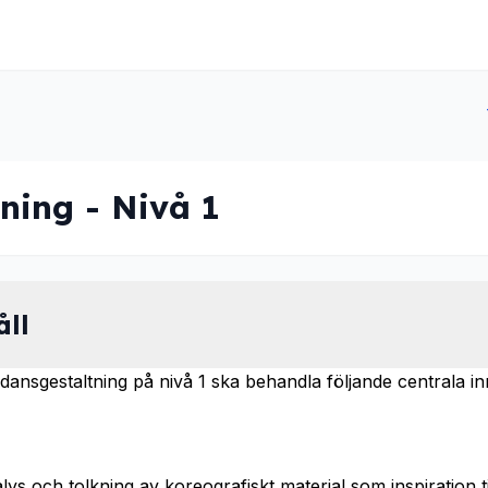
ning - Nivå 1
åll
ansgestaltning på nivå 1 ska behandla följande centrala in
nalys och tolkning av koreografiskt material som inspiration t