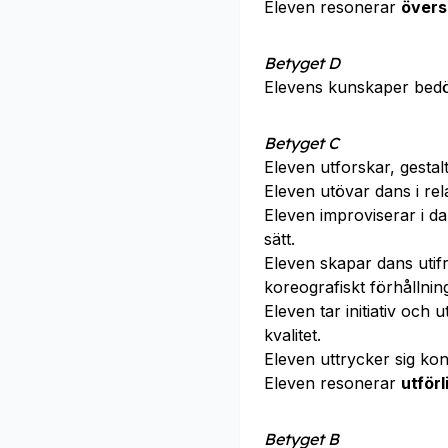
Eleven resonerar
översi
Betyget D
Elevens kunskaper bed
Betyget C
Eleven utforskar, gesta
Eleven utövar dans i re
Eleven improviserar i 
sätt.
Eleven skapar dans uti
koreografiskt förhållnin
Eleven tar initiativ och
kvalitet.
Eleven uttrycker sig k
Eleven resonerar
utförl
Betyget B