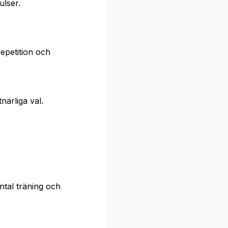
ulser.
repetition och
närliga val.
ental träning och