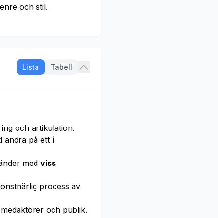
genre och stil.
Lista
Tabell
ng och artikulation.
 andra på ett
i
änder med
viss
onstnärlig process av
 medaktörer och publik.