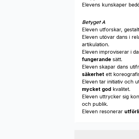
Elevens kunskaper bed
Betyget A
Eleven utforskar, gesta
Eleven utövar dans i re
artikulation.
Eleven improviserar i 
fungerande
sätt.
Eleven skapar dans uti
säkerhet
ett koreografis
Eleven tar initiativ och
mycket god
kvalitet.
Eleven uttrycker sig k
och publik.
Eleven resonerar
utför