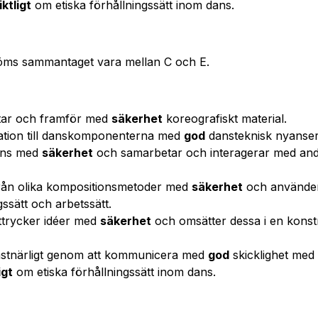
ktligt
om etiska förhållningssätt inom dans.
öms sammantaget vara mellan C och E.
ltar och framför med
säkerhet
koreografiskt material.
lation till danskomponenterna med
god
dansteknisk nyanseri
dans med
säkerhet
och samarbetar och interagerar med and
från olika kompositionsmetoder med
säkerhet
och använde
gssätt och arbetssätt.
 uttrycker idéer med
säkerhet
och omsätter dessa i en konst
onstnärligt genom att kommunicera med
god
skicklighet med
igt
om etiska förhållningssätt inom dans.