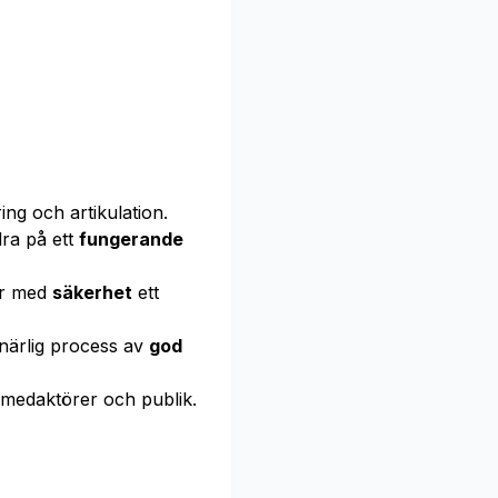
ng och artikulation.
ra på ett
fungerande
r med
säkerhet
ett
närlig process av
god
 medaktörer och publik.