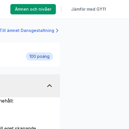
|
Ämnen och nivåer
Jämför med GY11
Till ämnet Dansgestaltning
100 poäng
nehåll:
ill eget skapande.